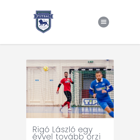
Kezdőlap
Rólunk/TAO
Eredmények, csapat
Hírek
Kapcsolat
Rigó László egy
évvel tovább őrzi