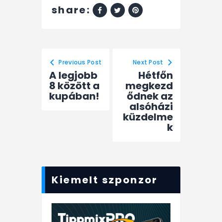
share:
Previous Post
Next Post
A legjobb
Hétfőn
8 között a
megkezd
kupában!
ődnek az
alsóházi
küzdelme
k
Kiemelt szponzor