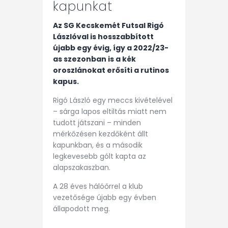
kapunkat
Az SG Kecskemét Futsal Rigó
Lászlóval is hosszabbított
újabb egy évig, így a 2022/23-
as szezonban is a kék
oroszlánokat erősíti a rutinos
kapus.
Rigó László egy meccs kivételével
– sárga lapos eltiltás miatt nem
tudott játszani – minden
mérkőzésen kezdőként állt
kapunkban, és a második
legkevesebb gólt kapta az
alapszakaszban.
A 28 éves hálóőrrel a klub
vezetősége újabb egy évben
állapodott meg.