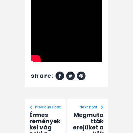
share:
Previous Post
Next Post
Érmes
Megmuta
remények
tták
kel vág
erejüket a