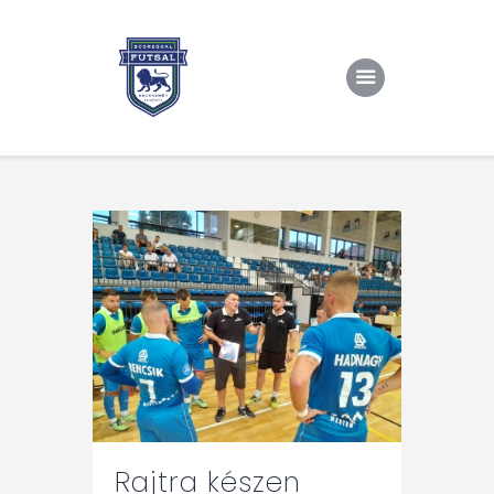
Kezdőlap
Rólunk/TAO
Eredmények, csapat
Hírek
Kapcsolat
Rajtra készen