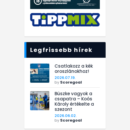
Legfrissebb hírek
Csatlakozz a kék
oroszlánokhoz!
2026.07.19.
by
Scoregoal
Büszke vagyok a
csapatra – Koós
Károly értékelte a
szezont
2026.06.02.
by
Scoregoal