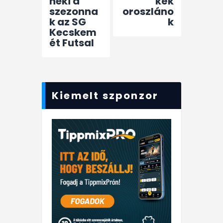
neki a
kék
szezonna
oroszláno
k az SG
k
Kecskem
ét Futsal
Kiemelt szponzor