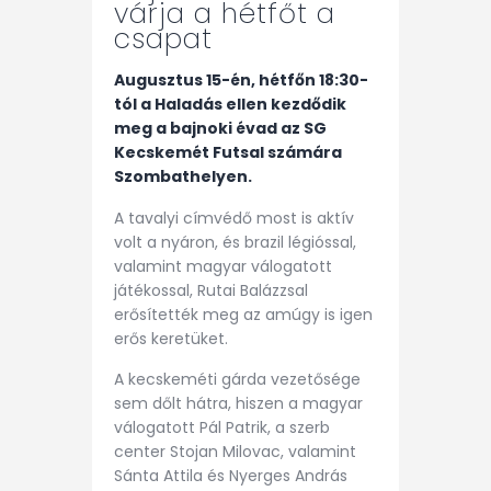
várja a hétfőt a
csapat
Augusztus 15-én, hétfőn 18:30-
tól a Haladás ellen kezdődik
meg a bajnoki évad az SG
Kecskemét Futsal számára
Szombathelyen.
A tavalyi címvédő most is aktív
volt a nyáron, és brazil légióssal,
valamint magyar válogatott
játékossal, Rutai Balázzsal
erősítették meg az amúgy is igen
erős keretüket.
A kecskeméti gárda vezetősége
sem dőlt hátra, hiszen a magyar
válogatott Pál Patrik, a szerb
center Stojan Milovac, valamint
Sánta Attila és Nyerges András