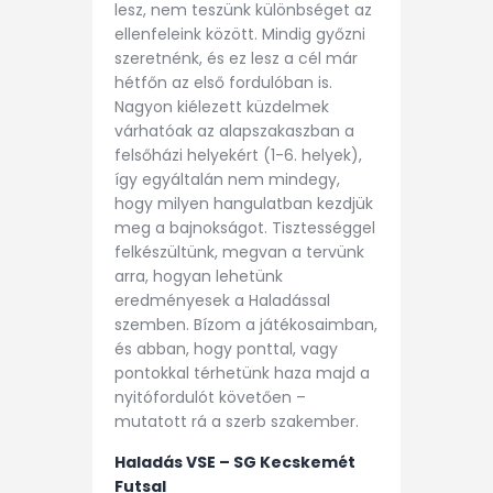
lesz, nem teszünk különbséget az
ellenfeleink között. Mindig győzni
szeretnénk, és ez lesz a cél már
hétfőn az első fordulóban is.
Nagyon kiélezett küzdelmek
várhatóak az alapszakaszban a
felsőházi helyekért (1-6. helyek),
így egyáltalán nem mindegy,
hogy milyen hangulatban kezdjük
meg a bajnokságot. Tisztességgel
felkészültünk, megvan a tervünk
arra, hogyan lehetünk
eredményesek a Haladással
szemben. Bízom a játékosaimban,
és abban, hogy ponttal, vagy
pontokkal térhetünk haza majd a
nyitófordulót követően –
mutatott rá a szerb szakember.
Haladás VSE – SG Kecskemét
Futsal