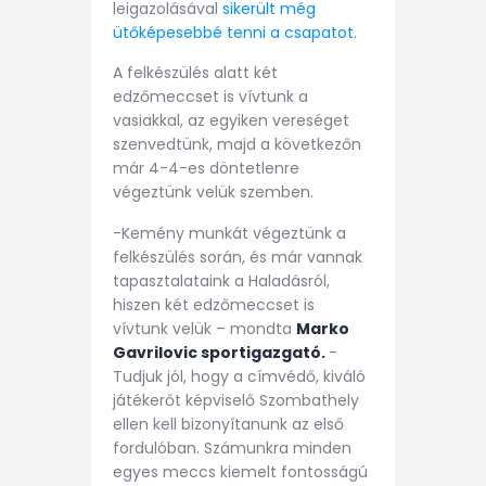
leigazolásával
sikerült még
ütőképesebbé tenni a csapatot.
A felkészülés alatt két
edzőmeccset is vívtunk a
vasiakkal, az egyiken vereséget
szenvedtünk, majd a következőn
már 4-4-es döntetlenre
végeztünk velük szemben.
-Kemény munkát végeztünk a
felkészülés során, és már vannak
tapasztalataink a Haladásról,
hiszen két edzőmeccset is
vívtunk velük – mondta
Marko
Gavrilovic sportigazgató.
-
Tudjuk jól, hogy a címvédő, kiváló
játékerőt képviselő Szombathely
ellen kell bizonyítanunk az első
fordulóban. Számunkra minden
egyes meccs kiemelt fontosságú