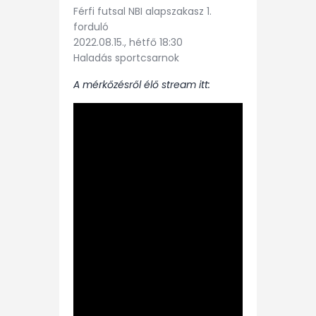
Férfi futsal NBI alapszakasz 1.
forduló
2022.08.15., hétfő 18:30
Haladás sportcsarnok
A mérkőzésről élő stream itt: