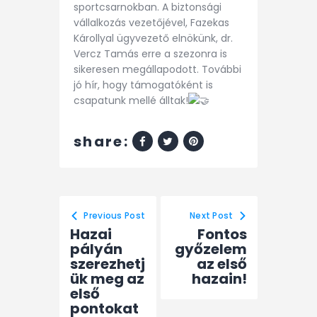
sportcsarnokban. A biztonsági
vállalkozás vezetőjével, Fazekas
Károllyal ügyvezető elnökünk, dr.
Vercz Tamás erre a szezonra is
sikeresen megállapodott. További
jó hír, hogy támogatóként is
csapatunk mellé álltak!
share:
Previous Post
Next Post
Hazai
Fontos
pályán
győzelem
szerezhetj
az első
ük meg az
hazain!
első
pontokat