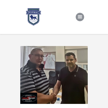
Kezdőlap
Rólunk/TAO
Eredmények, csapat
Hírek
Kapcsolat