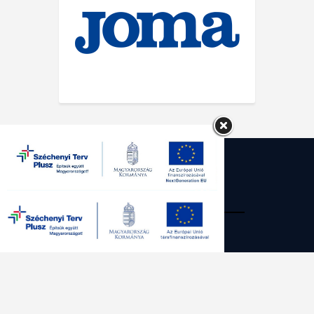
SG Kecskemét Futsal