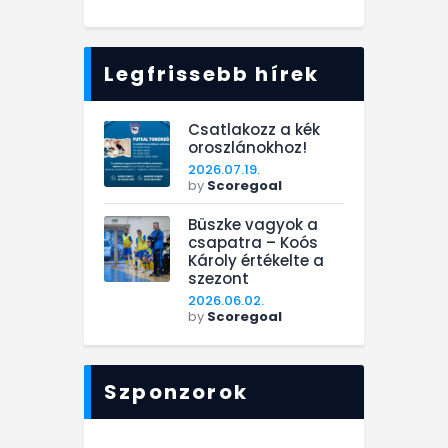
Legfrissebb hírek
Csatlakozz a kék
oroszlánokhoz!
2026.07.19.
by
Scoregoal
Büszke vagyok a
csapatra – Koós
Károly értékelte a
szezont
2026.06.02.
by
Scoregoal
Szponzorok