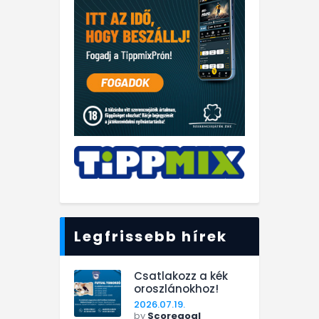
Legfrissebb hírek
Csatlakozz a kék
oroszlánokhoz!
2026.07.19.
by
Scoregoal