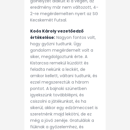
gólhelyzet alakult ki a végén, az
eredmény már nem változott, 4-
2-re megérdemelten nyert az SG
Kecskemét Futsal.
Koós Károly vezetőedző
értékelése:
Nagyon fontos volt,
hogy győzni tudtunk. Úgy
gondolom megérdemelt volt a
siker, megdolgoztunk érte. A
Kistarcsa remekül küzdött és
feladta nekünk a leckét, de
amikor kellett, váltani tudtunk, és
ezzel megszereztük a három
pontot. A bajnoki szünetben
igyekszünk továbblépni, és
csiszolni a játékunkat, és ha
sikerül, akkor egy edzőmeccset is
szeretnénk majd lekötni, de ez
még a jövő zenéje. Gratulálok a
fiúknak a győzelemhez, és