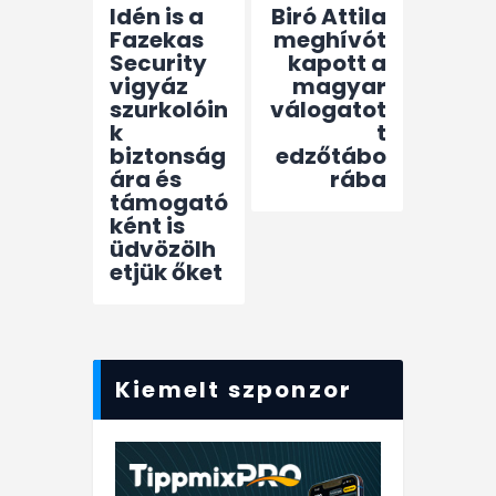
Idén is a
Biró Attila
Fazekas
meghívót
Security
kapott a
vigyáz
magyar
szurkolóin
válogatot
k
t
biztonság
edzőtábo
ára és
rába
támogató
ként is
üdvözölh
etjük őket
Kiemelt szponzor