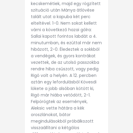
kecskemétiek, majd egy rögzített
szituáció után Mánya átlövése
talált utat a kapuba két perc
elteltével. 1-0. Nem sokat kellett
várni a következő hazai gólra:
Sallai kapott forintos labdát a 4.
minutumban, és ezúttal már nem
hibázott, 2-0. Éledeztek a sokkból
a vendégek, és gyors kontrákat
vezettek, de az utolsó passzokba
rendre hiba csúszott, vagy pedig
Rigó volt a helyén. A 12. percben
aztán egy lefordulásból Kövesdi
lökete a jobb alsóban kötött ki,
Rigó már hiába vetődött, 2-1.
Felpörögtek az események,
Aleksic vette hátára a kék
oroszlánokat, bátor
megindulásokból próbálkozott
visszaállítani a kétgólos