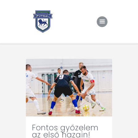
Kezdőlap
Rólunk/TAO
Eredmények, csapat
Hírek
Kapcsolat
Fontos győzelem
az első hazain!