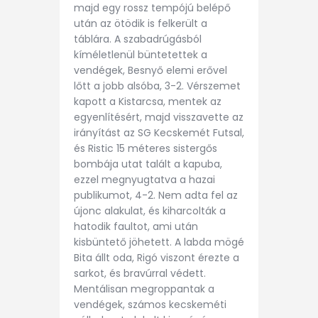
majd egy rossz tempójú belépő
után az ötödik is felkerült a
táblára. A szabadrúgásból
kíméletlenül büntetettek a
vendégek, Besnyő elemi erővel
lőtt a jobb alsóba, 3-2. Vérszemet
kapott a Kistarcsa, mentek az
egyenlítésért, majd visszavette az
irányítást az SG Kecskemét Futsal,
és Ristic 15 méteres sistergős
bombája utat talált a kapuba,
ezzel megnyugtatva a hazai
publikumot, 4-2. Nem adta fel az
újonc alakulat, és kiharcolták a
hatodik faultot, ami után
kisbüntető jöhetett. A labda mögé
Bita állt oda, Rigó viszont érezte a
sarkot, és bravúrral védett.
Mentálisan megroppantak a
vendégek, számos kecskeméti