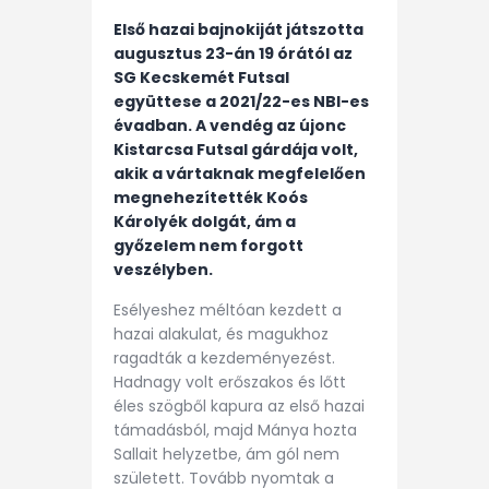
Első hazai bajnokiját játszotta
augusztus 23-án 19 órától az
SG Kecskemét Futsal
együttese a 2021/22-es NBI-es
évadban. A vendég az újonc
Kistarcsa Futsal gárdája volt,
akik a vártaknak megfelelően
megnehezítették Koós
Károlyék dolgát, ám a
győzelem nem forgott
veszélyben.
Esélyeshez méltóan kezdett a
hazai alakulat, és magukhoz
ragadták a kezdeményezést.
Hadnagy volt erőszakos és lőtt
éles szögből kapura az első hazai
támadásból, majd Mánya hozta
Sallait helyzetbe, ám gól nem
született. Tovább nyomtak a