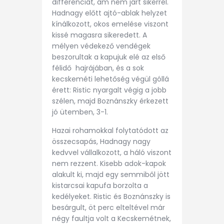
differenciát, ám nem járt sikerrel.
Hadnagy előtt ajtó-ablak helyzet
kínálkozott, okos emelése viszont
kissé magasra sikeredett. A
mélyen védekező vendégek
beszorultak a kapujuk elé az első
félidő hajrájában, és a sok
kecskeméti lehetőség végül góllá
érett: Ristic nyargalt végig a jobb
szélen, majd Boznánszky érkezett
jó ütemben, 3-1.
Hazai rohamokkal folytatódott az
összecsapás, Hadnagy nagy
kedvvel vállalkozott, a háló viszont
nem rezzent. Kisebb adok-kapok
alakult ki, majd egy semmiből jött
kistarcsai kapufa borzolta a
kedélyeket. Ristic és Boznánszky is
besárgult, öt perc elteltével már
négy faultja volt a Kecskemétnek,