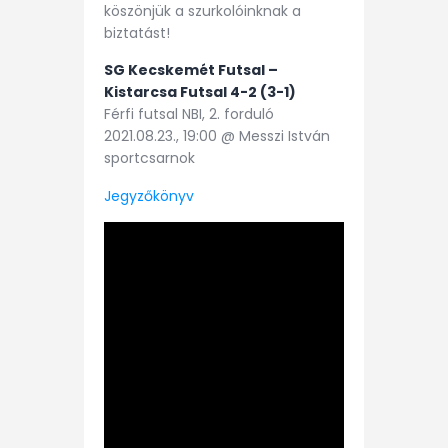
köszönjük a szurkolóinknak a
biztatást!
SG Kecskemét Futsal –
Kistarcsa Futsal 4-2 (3-1)
Férfi futsal NBI, 2. forduló
2021.08.23., 19:00 @ Messzi István
sportcsarnok
Jegyzőkönyv