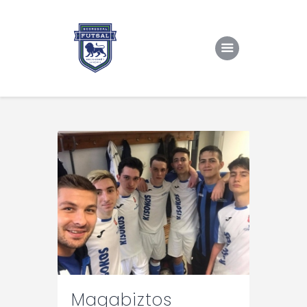
Kezdőlap
Rólunk/TAO
Eredmények, csapat
Hírek
Kapcsolat
Magabiztos