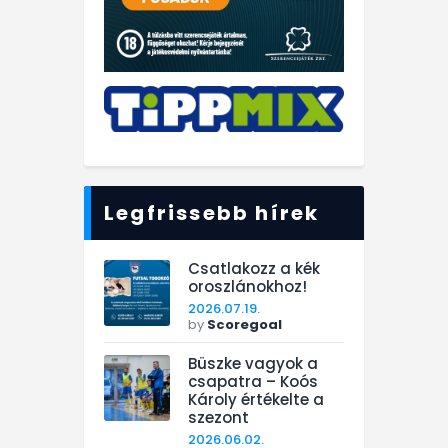
Legfrissebb hírek
Csatlakozz a kék
oroszlánokhoz!
2026.07.19.
by
Scoregoal
Büszke vagyok a
csapatra – Koós
Károly értékelte a
szezont
2026.06.02.