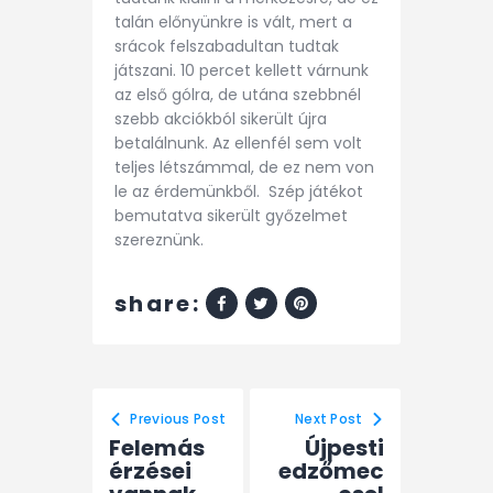
talán előnyünkre is vált, mert a
srácok felszabadultan tudtak
játszani. 10 percet kellett várnunk
az első gólra, de utána szebbnél
szebb akciókból sikerült újra
betalálnunk. Az ellenfél sem volt
teljes létszámmal, de ez nem von
le az érdemünkből. Szép játékot
bemutatva sikerült győzelmet
szereznünk.
share:
Previous Post
Next Post
Felemás
Újpesti
érzései
edzőmec