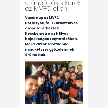
utánpótlás sikerek
az MVFC ellen
Vasárnap az MVFC
Berettyóújfalu korosztályos
csapatai érkeztek
Kecskemétre az NBI-es
bajnokságok folytatásában.
Móra Viktor tanítványai
mindkétszer győzelemnek
örülhettek.