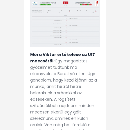
Móra Viktor értékelése az U17
meccséről:
Egy magabiztos
győzelmet tudtunk ma
elkönyvelni a Berettyó ellen. Úgy
gondolom, hogy kezd kijönni az a
munka, amit hétről hétre
belerakunk a srácokkal az
edzéseken. A rögzített
szituációkból majdnem minden
meccsen sikerül egy gólt
szereznünk, aminek en külön
örülök. Van még hat forduló a