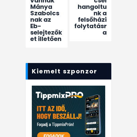
vannak
csel
Mánya
hangoltu
Szabolcs
nk a
nak az
felsőházi
Eb-
folytatásr
selejtezők
a
et illetően
Kiemelt szponzor