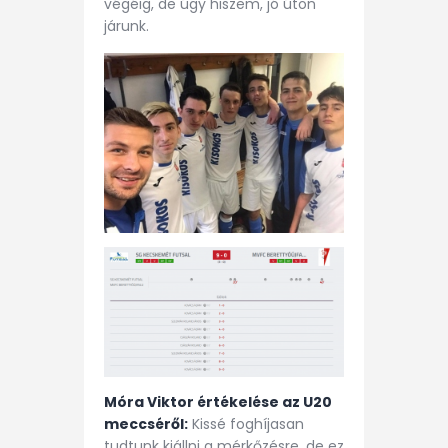
végéig, de úgy hiszem, jó úton
járunk.
Móra Viktor értékelése az U20
meccséről:
Kissé foghíjasan
tudtunk kiállni a mérkőzésre, de ez