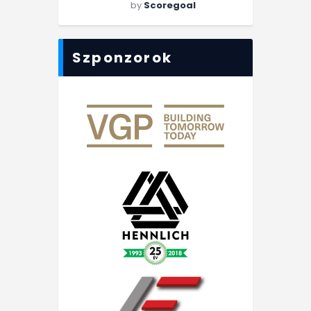
by
Scoregoal
Szponzorok