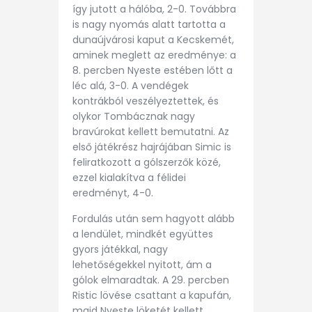
így jutott a hálóba, 2-0. Továbbra
is nagy nyomás alatt tartotta a
dunaújvárosi kaput a Kecskemét,
aminek meglett az eredménye: a
8. percben Nyeste estében lőtt a
léc alá, 3-0. A vendégek
kontrákból veszélyeztettek, és
olykor Tombácznak nagy
bravúrokat kellett bemutatni. Az
első játékrész hajrájában Simic is
feliratkozott a gólszerzők közé,
ezzel kialakítva a félidei
eredményt, 4-0.
Fordulás után sem hagyott alább
a lendület, mindkét együttes
gyors játékkal, nagy
lehetőségekkel nyitott, ám a
gólok elmaradtak. A 29. percben
Ristic lövése csattant a kapufán,
majd Nyeste löketét kellett