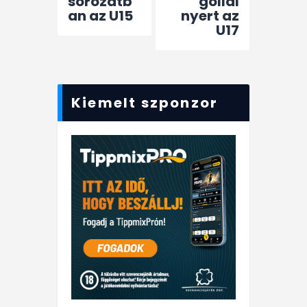
sorozatb
góllal
an az U15
nyert az
U17
Kiemelt szponzor