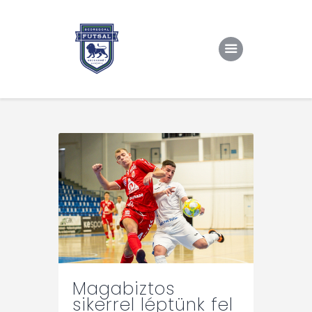
Kezdőlap
Rólunk/TAO
Eredmények, csapat
Hírek
Kapcsolat
Magabiztos
sikerrel léptünk fel