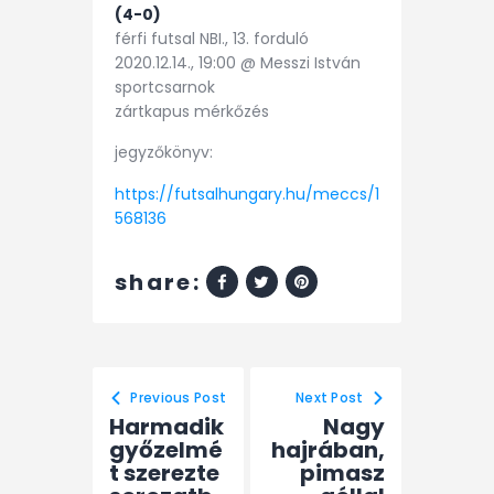
(4-0)
férfi futsal NBI., 13. forduló
2020.12.14., 19:00 @ Messzi István
sportcsarnok
zártkapus mérkőzés
jegyzőkönyv:
https://futsalhungary.hu/meccs/1
568136
share:
Previous Post
Next Post
Harmadik
Nagy
győzelmé
hajrában,
t szerezte
pimasz