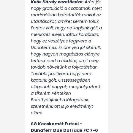
Koós Károly vezetőedző:
Azért jár
nagy gratuláció a csapatnak, mert
maximálisan betartották azokat az
utasításokat, amiket kértem tőlük.
Fontos volt, hogy ne kapjunk gólt a
mérkőzés elején, láttuk korábban,
hogy ez veszélyes fegyvere a
Dunaferrnek. Ez annyira jól sikerült,
hogy nagyon magabiztos előnyre
tettünk szert a félidőre, amit még
tovább növeltünk a folytatásban.
További pozitívum, hogy nem
kaptunk gólt. Összességében
elégedett vagyok, megdolgoztunk
a sikerért. Pénteken
Berettyóújfaluba látogatunk,
szeretnénk ott is jó eredményt
elérn
i.
SG Kecskemét Futsal –
Dunaferr Due Dutrade FC 7-0