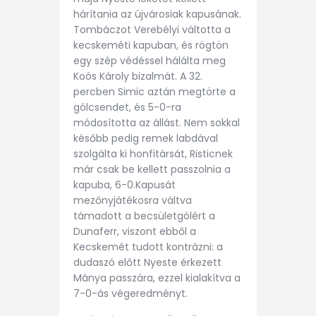
hárítania az újvárosiak kapusának.
Tombáczot Verebélyi váltotta a
kecskeméti kapuban, és rögtön
egy szép védéssel hálálta meg
Koós Károly bizalmát. A 32.
percben Simic aztán megtörte a
gólcsendet, és 5-0-ra
módosította az állást. Nem sokkal
később pedig remek labdával
szolgálta ki honfitársát, Risticnek
már csak be kellett passzolnia a
kapuba, 6-0.Kapusát
mezőnyjátékosra váltva
támadott a becsületgólért a
Dunaferr, viszont ebből a
Kecskemét tudott kontrázni: a
dudaszó előtt Nyeste érkezett
Mánya passzára, ezzel kialakítva a
7-0-ás végeredményt.