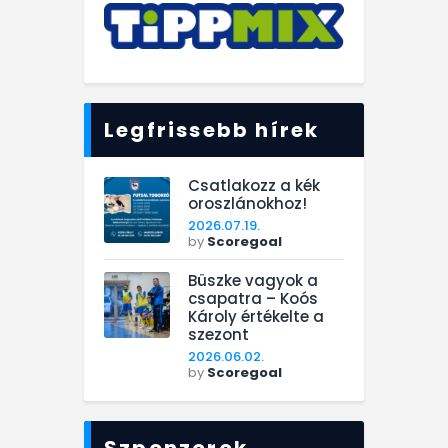
Legfrissebb hírek
Csatlakozz a kék
oroszlánokhoz!
2026.07.19.
by
Scoregoal
Büszke vagyok a
csapatra – Koós
Károly értékelte a
szezont
2026.06.02.
by
Scoregoal