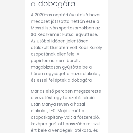
a dobogóra
A 2020-as naptári év utolsó hazai
meccsét játszotta hétfőn este a
Messzi István sportcsarnokban az
SG Kecskemét Futsal együttese.
Az utóbbi időben jelentősen
átalakult Dunaferr volt Koós Károly
csapatának ellenfele. A
papírforma nem borult,
magabiztosan gyűjtötte be a
három egységet a hazai alakulat,
és ezzel felléptek a dobogóra.
Már az első percben megszerezte
a vezetést egy tetszetős akció
után Mánya révén a hazai
alakulat, 1-0. Majd ismét a
csapatkapitány volt a főszereplő,
középre gurított passzába rosszul
ért bele a vendégek játékosa, és