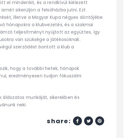
tt el mindenkit, és a rendkívül kiélezett
mét sikerüljön a felsőházba jutni. Ezt
rését, illetve a Magyar Kupa négyes döntőjébe
alévő hónapokra a klubvezetés, és a szakmai
lámzó teljesítményt nyújtott az együttes, így
usokra van szüksége a játékosoknak.
végül szerződést bontott a klub a
ozik, hogy a további hetek, hónapok
nul, eredményesen tudjon fókuszálni
k áldozatos munkáját, sikerekben és
vánunk neki.
share: