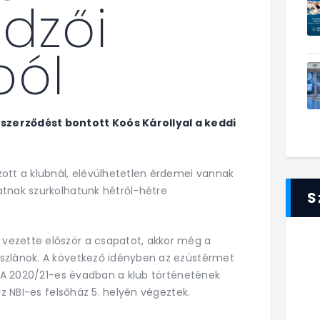
dzői
ból
szerződést bontott Koós Károllyal a keddi
ott a klubnál, elévülhetetlen érdemei vannak
atnak szurkolhatunk hétről-hétre
S
vezette először a csapatot, akkor még a
szlánok. A következő idényben az ezüstérmet
e. A 2020/21-es évadban a klub történetének
az NBI-es felsőház 5. helyén végeztek.