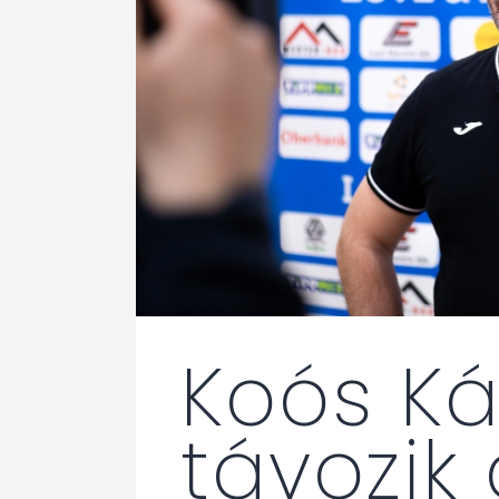
Koós Ká
távozik