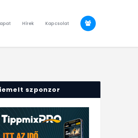
sapat
Hírek
Kapcsolat
iemelt szponzor