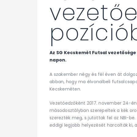
vezetőe
pozíció
Az SG Kecskemét Futsal vezetősége 
napon.
A szakember négy és fél éven át dolgoz
abban, hogy ma élvonalbeli futsalcsap
Kecskeméten.
Vezetőedzőként 2017. november 24-én 
másodosztályban szerepeltek a kék oro
szerezték meg, s jutottak fel az NBI-b
eddigi legjobb helyezését harcolták ki, 