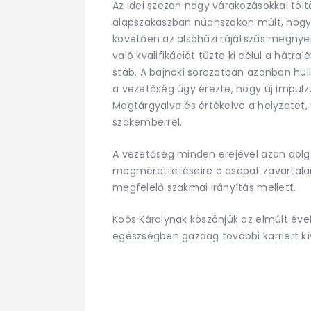
Az idei szezon nagy várakozásokkal töltö
alapszakaszban nüanszokon múlt, hogy is
követően az alsóházi rájátszás megnye
való kvalifikációt tűzte ki célul a hátr
stáb. A bajnoki sorozatban azonban hul
a vezetőség úgy érezte, hogy új impulz
Megtárgyalva és értékelve a helyzetet, 
szakemberrel.
A vezetőség minden erejével azon dolg
megmérettetéseire a csapat zavartala
megfelelő szakmai irányítás mellett.
Koós Károlynak köszönjük az elmúlt éve
egészségben gazdag további karriert kí