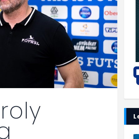
roly
L
 a