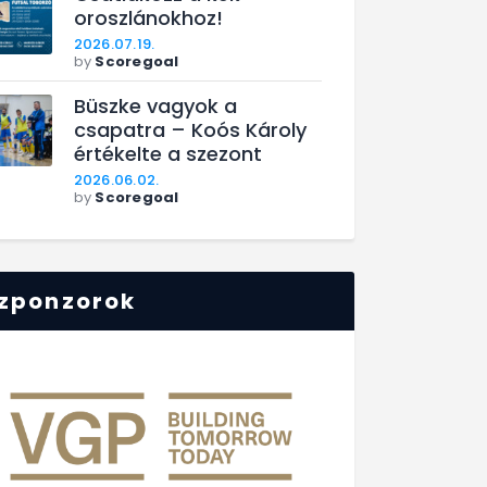
oroszlánokhoz!
2026.07.19.
by
Scoregoal
Büszke vagyok a
csapatra – Koós Károly
értékelte a szezont
2026.06.02.
by
Scoregoal
zponzorok