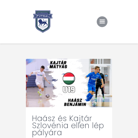
Kezdőlap
Rólunk/TAO
Eredmények, csapat
Hírek
Kapcsolat
Haász és Kajtár
Szlovénia ellen lép
pályára