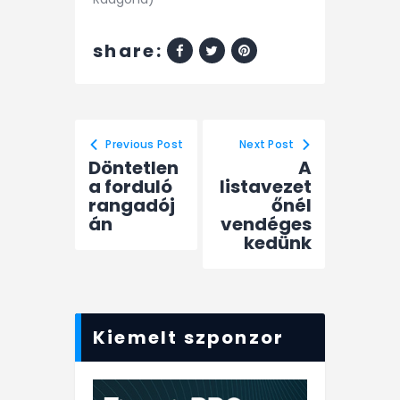
share:
Previous Post
Next Post
Döntetlen
A
a forduló
listavezet
rangadój
őnél
án
vendéges
kedünk
Kiemelt szponzor