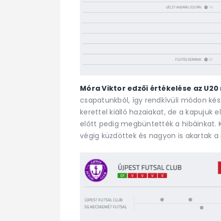
Móra Viktor edzői értékelése az U20
csapatunkból, így rendkívüli módon készü
kerettel kiálló hazaiakat, de a kapujuk 
előtt pedig megbüntették a hibáinkat.
végig küzdöttek és nagyon is akartak 