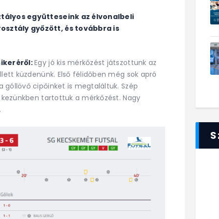
ztályos együtteseink az élvonalbeli
sztály győzött, és továbbra is
sikeréről:
Egy jó kis mérkőzést játszottunk az
llett küzdenünk. Első félidőben még sok apró
 góllövő cipőinket is megtaláltuk. Szép
en kezünkben tartottuk a mérkőzést. Nagy
.
S