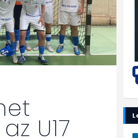
met
L
 az U17