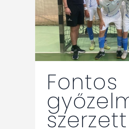
Fontos
győzel
szerzett