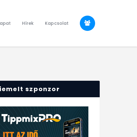
sapat
Hírek
Kapcsolat
iemelt szponzor