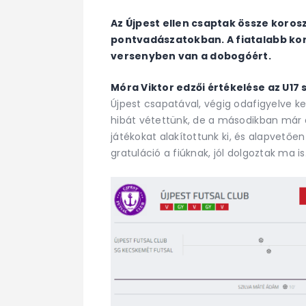
Az Újpest ellen csaptak össze koros
pontvadászatokban. A fiatalabb koro
versenyben van a dobogóért.
Móra Viktor edzői értékelése az U17 
Újpest csapatával, végig odafigyelve ke
hibát vétettünk, de a másodikban már a
játékokat alakítottunk ki, és alapvető
gratuláció a fiúknak, jól dolgoztak ma is