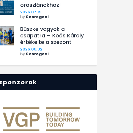
oroszlánokhoz!
2026.07.19.
by
Scoregoal
Büszke vagyok a
csapatra – Koós Károly
értékelte a szezont
2026.06.02.
by
Scoregoal
zponzorok