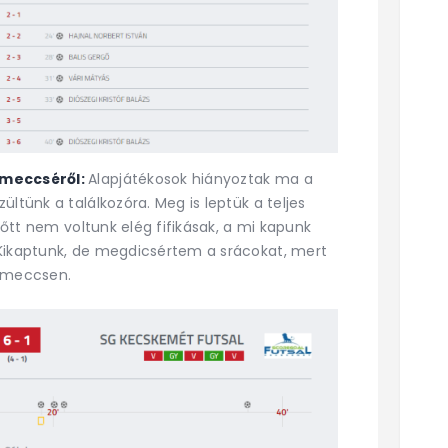
 meccséről:
Alapjátékosok hiányoztak ma a
ltünk a találkozóra. Meg is leptük a teljes
előtt nem voltunk elég fifikásak, a mi kapunk
 Kikaptunk, de megdicsértem a srácokat, mert
a meccsen.