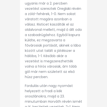
ugyanis már a 2. percben
vezetést szereztek Öreglaki révén
a zöld-fehérek, 1-0. Nem sokat
váratott magára azonban a
válasz. Risticet kaszálták el az
oldalvonal mellett, majd ő állt oda
a szabadrúgáshoz. Egyből kapura
küldte, ez megzavarta a
fővárosiak portását, akinek a lába
között utat talált a játékszer a
hálóba, 1-1. Később akár a
vezetést is megszerezhették
volna a hírös városiak, ám több
gól már nem született az első
húsz percben.
Fordulás után nagy nyomást
helyezett a Fradi a kék
oroszlánokra, majd a 23.
minutumban Horváth révén ismét
a IX. kerületiek vezettek, 2-1. Nem