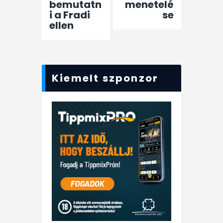
bemutatn
menetelé
i a Fradi
se
ellen
Kiemelt szponzor