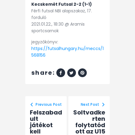
Kecskemét Futsal 2-2 (1-1)
Férfi futsal NBI alapszakaz, 17.
forduló
2021.01.22., 18:30 @ Aramis
sportcsarnok
jegyzőkönyv:
https://futsalhungary.hu/meccs/1
568156
share:
Previous Post
Next Post
Felszabad
Soltvadke
ult
rten
játékot
folytatód
kell
ott az U15