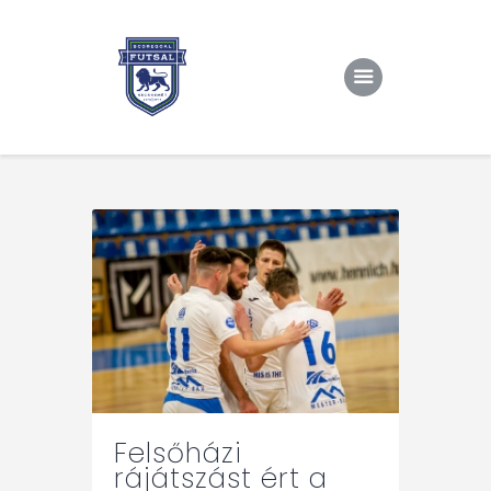
Kezdőlap
Rólunk/TAO
Eredmények, csapat
Hírek
Kapcsolat
Felsőházi
rájátszást ért a