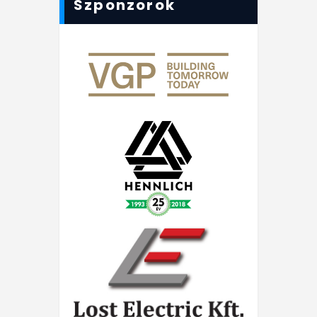
Szponzorok