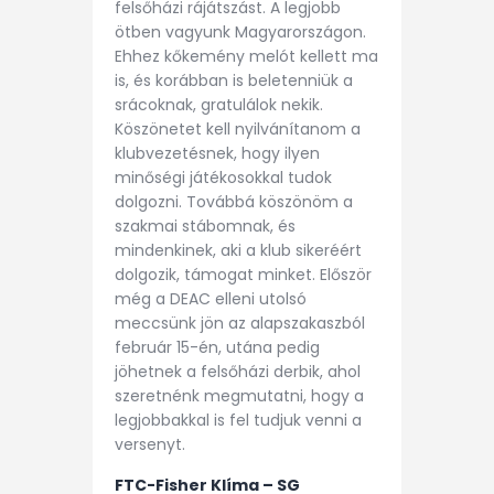
felsőházi rájátszást. A legjobb
ötben vagyunk Magyarországon.
Ehhez kőkemény melót kellett ma
is, és korábban is beletenniük a
srácoknak, gratulálok nekik.
Köszönetet kell nyilvánítanom a
klubvezetésnek, hogy ilyen
minőségi játékosokkal tudok
dolgozni. Továbbá köszönöm a
szakmai stábomnak, és
mindenkinek, aki a klub sikeréért
dolgozik, támogat minket. Először
még a DEAC elleni utolsó
meccsünk jön az alapszakaszból
február 15-én, utána pedig
jöhetnek a felsőházi derbik, ahol
szeretnénk megmutatni, hogy a
legjobbakkal is fel tudjuk venni a
versenyt.
FTC-Fisher Klíma – SG