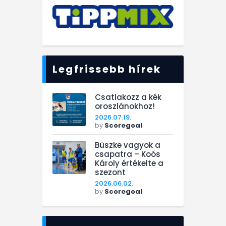
Legfrissebb hírek
Csatlakozz a kék
oroszlánokhoz!
2026.07.19.
by
Scoregoal
Büszke vagyok a
csapatra – Koós
Károly értékelte a
szezont
2026.06.02.
by
Scoregoal