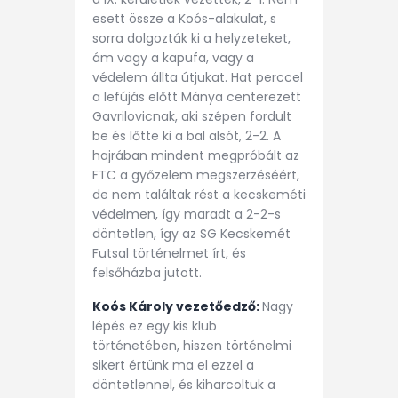
esett össze a Koós-alakulat, s
sorra dolgozták ki a helyzeteket,
ám vagy a kapufa, vagy a
védelem állta útjukat. Hat perccel
a lefújás előtt Mánya centerezett
Gavrilovicnak, aki szépen fordult
be és lőtte ki a bal alsót, 2-2. A
hajrában mindent megpróbált az
FTC a győzelem megszerzéséért,
de nem találtak rést a kecskeméti
védelmen, így maradt a 2-2-s
döntetlen, így az SG Kecskemét
Futsal történelmet írt, és
felsőházba jutott.
Koós Károly vezetőedző:
Nagy
lépés ez egy kis klub
történetében, hiszen történelmi
sikert értünk ma el ezzel a
döntetlennel, és kiharcoltuk a