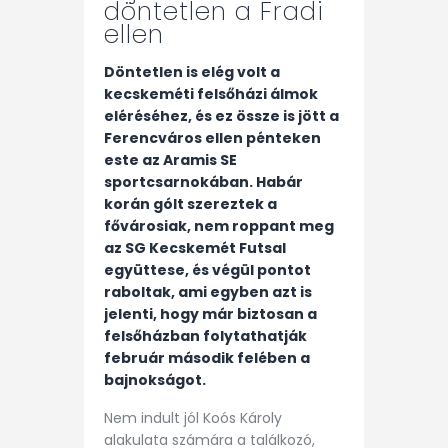
döntetlen a Fradi
ellen
Döntetlen is elég volt a
kecskeméti felsőházi álmok
eléréséhez, és ez össze is jött a
Ferencváros ellen pénteken
este az Aramis SE
sportcsarnokában. Habár
korán gólt szereztek a
fővárosiak, nem roppant meg
az SG Kecskemét Futsal
együttese, és végül pontot
raboltak, ami egyben azt is
jelenti, hogy már biztosan a
felsőházban folytathatják
február második felében a
bajnokságot.
Nem indult jól Koós Károly
alakulata számára a találkozó,