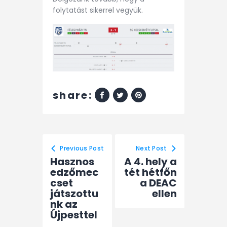
folytatást sikerrel vegyük.
share:
Previous Post
Next Post
Hasznos
A 4. hely a
edzőmec
tét hétfőn
cset
a DEAC
játszottu
ellen
nk az
Újpesttel