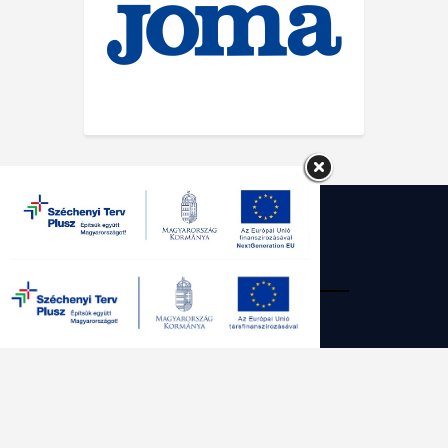
SG Kecskemét Futsal