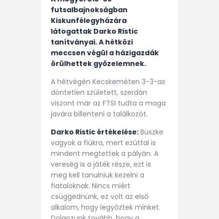
futsalbajnokságban
Kiskunfélegyházára
látogattak Darko Ristic
tanítványai. A hétközi
meccsen végül a házigazdák
örülhettek győzelemnek.
A hétvégén Kecskeméten 3-3-as
döntetlen született, szerdán
viszont már az FTSI tudta a maga
javára billenteni a találkozót.
Darko Ristic értékelése:
Büszke
vagyok a fiúkra, mert ezúttal is
mindent megtettek a pályán. A
vereség is a játék része, ezt is
meg kell tanulniuk kezelni a
fiataloknak. Nincs miért
csüggednünk, ez volt az első
alkalom, hogy legyőztek minket.
Dolgozunk tovább, hogy a