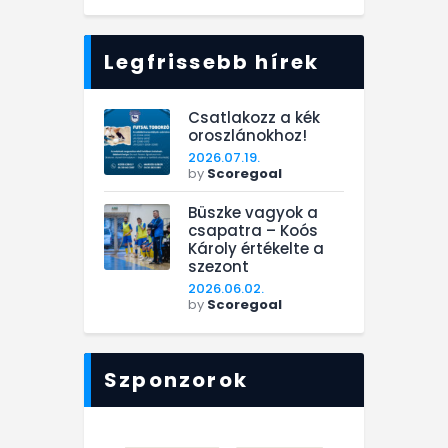
Legfrissebb hírek
Csatlakozz a kék
oroszlánokhoz!
2026.07.19.
by
Scoregoal
Büszke vagyok a
csapatra – Koós
Károly értékelte a
szezont
2026.06.02.
by
Scoregoal
Szponzorok