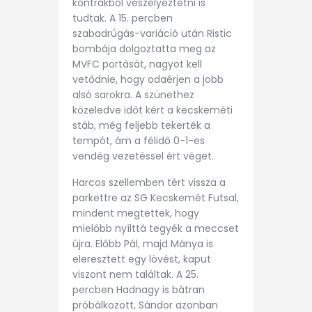
kontrákból veszélyeztetni is
tudtak. A 15. percben
szabadrúgás-variáció után Ristic
bombája dolgoztatta meg az
MVFC portását, nagyot kell
vetődnie, hogy odaérjen a jobb
alsó sarokra. A szünethez
közeledve időt kért a kecskeméti
stáb, még feljebb tekerték a
tempót, ám a félidő 0-1-es
vendég vezetéssel ért véget.
Harcos szellemben tért vissza a
parkettre az SG Kecskemét Futsal,
mindent megtettek, hogy
mielőbb nyílttá tegyék a meccset
újra. Előbb Pál, majd Mánya is
eleresztett egy lövést, kaput
viszont nem találtak. A 25.
percben Hadnagy is bátran
próbálkozott, Sándor azonban