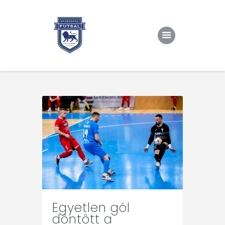
Kezdőlap
Rólunk/TAO
Eredmények, csapat
Hírek
Kapcsolat
Egyetlen gól
döntött a