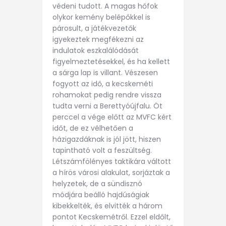
védeni tudott. A magas hőfok
olykor kemény belépőkkel is
párosult, a játékvezetők
igyekeztek megfékezni az
indulatok eszkalálódását
figyelmeztetésekkel, és ha kellett
a sárga lap is villant. Vészesen
fogyott az idő, a kecskeméti
rohamokat pedig rendre vissza
tudta verni a Berettyóújfalu. Öt
perccel a vége előtt az MVFC kért
időt, de ez vélhetően a
házigazdáknak is jól jött, hiszen
tapintható volt a feszültség.
Létszámfölényes taktikára váltott
a hírös városi alakulat, sorjáztak a
helyzetek, de a sündisznó
módjára beálló hajdúságiak
kibekkelték, és elvitték a három
pontot Kecskemétről. Ezzel eldőlt,