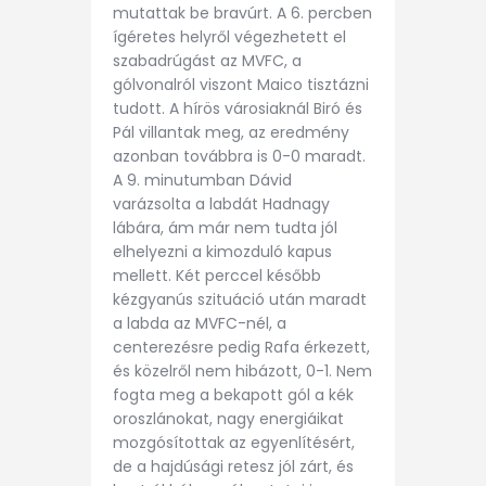
mutattak be bravúrt. A 6. percben
ígéretes helyről végezhetett el
szabadrúgást az MVFC, a
gólvonalról viszont Maico tisztázni
tudott. A hírös városiaknál Biró és
Pál villantak meg, az eredmény
azonban továbbra is 0-0 maradt.
A 9. minutumban Dávid
varázsolta a labdát Hadnagy
lábára, ám már nem tudta jól
elhelyezni a kimozduló kapus
mellett. Két perccel később
kézgyanús szituáció után maradt
a labda az MVFC-nél, a
centerezésre pedig Rafa érkezett,
és közelről nem hibázott, 0-1. Nem
fogta meg a bekapott gól a kék
oroszlánokat, nagy energiáikat
mozgósítottak az egyenlítésért,
de a hajdúsági retesz jól zárt, és