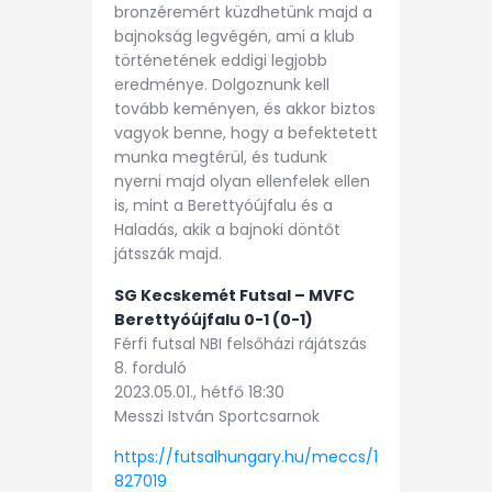
bronzéremért küzdhetünk majd a
bajnokság legvégén, ami a klub
történetének eddigi legjobb
eredménye. Dolgoznunk kell
tovább keményen, és akkor biztos
vagyok benne, hogy a befektetett
munka megtérül, és tudunk
nyerni majd olyan ellenfelek ellen
is, mint a Berettyóújfalu és a
Haladás, akik a bajnoki döntőt
játsszák majd.
SG Kecskemét Futsal – MVFC
Berettyóújfalu 0-1 (0-1)
Férfi futsal NBI felsőházi rájátszás
8. forduló
2023.05.01., hétfő 18:30
Messzi István Sportcsarnok
https://futsalhungary.hu/meccs/1
827019