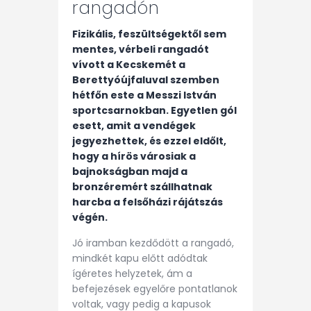
rangadón
Fizikális, feszültségektől sem
mentes, vérbeli rangadót
vívott a Kecskemét a
Berettyóújfaluval szemben
hétfőn este a Messzi István
sportcsarnokban. Egyetlen gól
esett, amit a vendégek
jegyezhettek, és ezzel eldőlt,
hogy a hírös városiak a
bajnokságban majd a
bronzéremért szállhatnak
harcba a felsőházi rájátszás
végén.
Jó iramban kezdődött a rangadó,
mindkét kapu előtt adódtak
ígéretes helyzetek, ám a
befejezések egyelőre pontatlanok
voltak, vagy pedig a kapusok