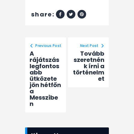
share:
Previous Post
Next Post
A
Tovább
rájátszás
szeretnén
legfontos
k írni a
abb
történelm
ütközete
et
jön hétfőn
a
Messzibe
n