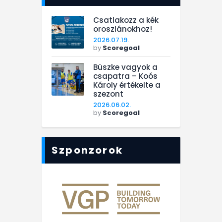
Csatlakozz a kék
oroszlánokhoz!
2026.07.19.
by
Scoregoal
Büszke vagyok a
csapatra – Koós
Károly értékelte a
szezont
2026.06.02.
by
Scoregoal
Szponzorok