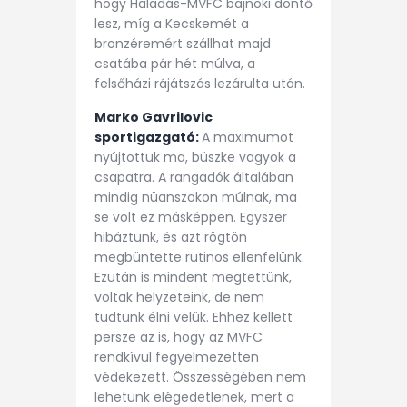
hogy Haladás-MVFC bajnoki döntő
lesz, míg a Kecskemét a
bronzéremért szállhat majd
csatába pár hét múlva, a
felsőházi rájátszás lezárulta után.
Marko Gavrilovic
sportigazgató:
A maximumot
nyújtottuk ma, büszke vagyok a
csapatra. A rangadók általában
mindig nüanszokon múlnak, ma
se volt ez másképpen. Egyszer
hibáztunk, és azt rögtön
megbüntette rutinos ellenfelünk.
Ezután is mindent megtettünk,
voltak helyzeteink, de nem
tudtunk élni velük. Ehhez kellett
persze az is, hogy az MVFC
rendkívül fegyelmezetten
védekezett. Összességében nem
lehetünk elégedetlenek, mert a