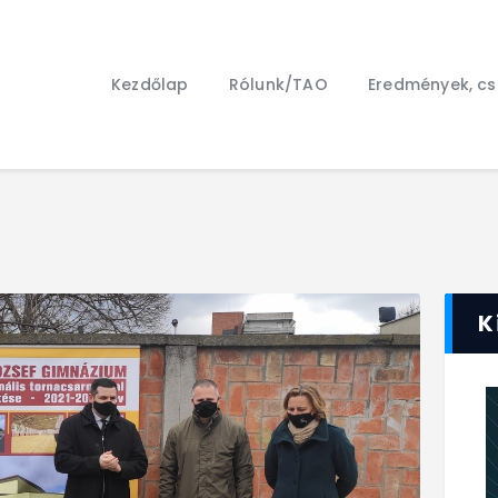
Kezdőlap
Rólunk/TAO
Kezdőlap
Rólunk/TAO
Eredmények, c
Eredmények, csapat
Hírek
Kapcsolat
K