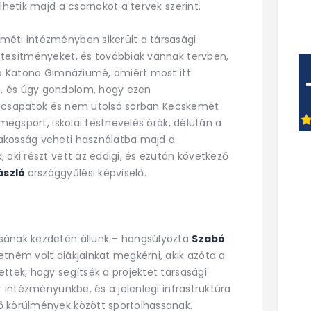
lhetik majd a csarnokot a tervek szerint.
méti intézményben sikerült a társasági
étesítményeket, és továbbiak vannak tervben,
y a Katona Gimnáziumé, amiért most itt
, és úgy gondolom, hogy ezen
portcsapatok és nem utolsó sorban Kecskemét
ömegsport, iskolai testnevelés órák, délután a
akosság veheti használatba majd a
 aki részt vett az eddigi, és ezután következő
László
országgyűlési képviselő.
sának kezdetén állunk – hangsúlyozta
Szabó
etném volt diákjainkat megkérni, akik azóta a
ttek, hogy segítsék a projektet társasági
r intézményünkbe, és a jelenlegi infrastruktúra
ő körülmények között sportolhassanak.