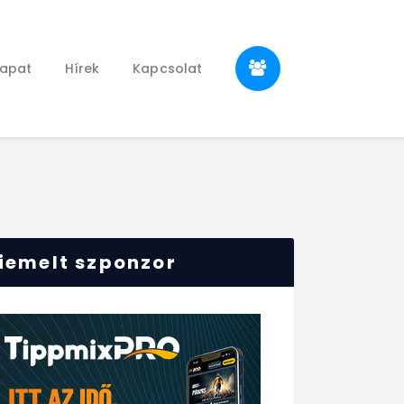
sapat
Hírek
Kapcsolat
iemelt szponzor