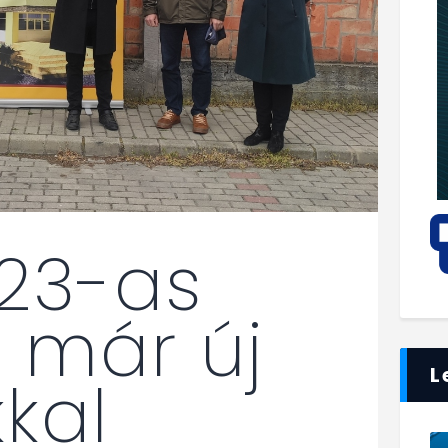
23-as
 már új
L
kal