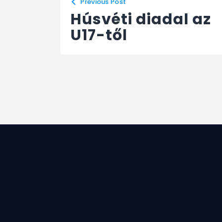
Previous Post
Húsvéti diadal az
U17-től