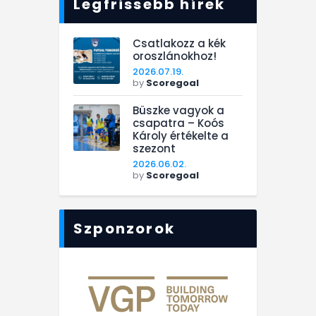
Legfrissebb hírek
Csatlakozz a kék
oroszlánokhoz!
2026.07.19.
by
Scoregoal
Büszke vagyok a
csapatra – Koós
Károly értékelte a
szezont
2026.06.02.
by
Scoregoal
Szponzorok