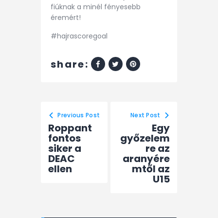
fiúknak a minél fényesebb
éremért!
#hajrascoregoal
share:
Previous Post
Next Post
Roppant
Egy
fontos
győzelem
siker a
re az
DEAC
aranyére
ellen
mtől az
U15