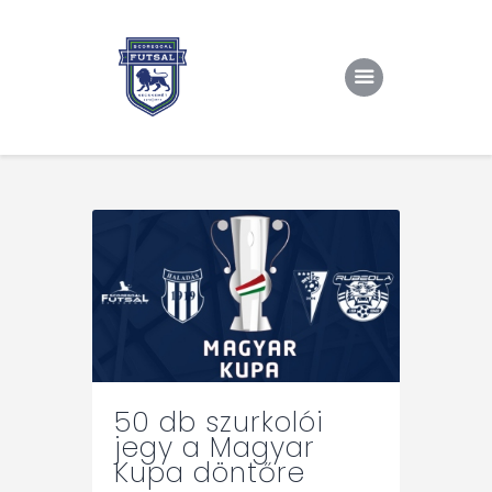
Kezdőlap
Rólunk/TAO
Eredmények, csapat
Hírek
Kapcsolat
50 db szurkolói
jegy a Magyar
Kupa döntőre