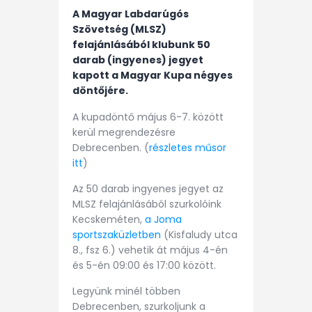
A Magyar Labdarúgós
Szövetség (MLSZ)
felajánlásából klubunk 50
darab (ingyenes) jegyet
kapott a Magyar Kupa négyes
döntőjére.
A kupadöntő május 6-7. között
kerül megrendezésre
Debrecenben. (
részletes műsor
itt
)
Az 50 darab ingyenes jegyet az
MLSZ felajánlásából szurkolóink
Kecskeméten,
a Joma
sportszaküzletben
(Kisfaludy utca
8., fsz 6.) vehetik át május 4-én
és 5-én 09:00 és 17:00 között.
Legyünk minél többen
Debrecenben, szurkoljunk a