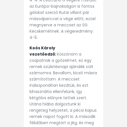
az Európa-bajnokságon is fontos
gólokat szerző Rutai villant pár
másodperccel a vége előtt, ezzel
megnyerve a meccset az SG
Kecskemétnek. A végeredmény:
4-5.
Koós Károly
vezetőedző:
Köszönöm a
csapatnak a győzelmet, ez egy
remek születésnapi ajándék volt
számomra. Bevallom, kicsit másra
számítottam. A meccset
indiszponáltan kezdtük, és ezt
kihasználta ellenfelünk, így
kétgólos előnyre tettek szert.
Utána hiába dolgoztunk ki
rengeteg helyzetet, a pécsi kapus
remek napot fogott ki. A második
félidőben megtört a jég, és meg