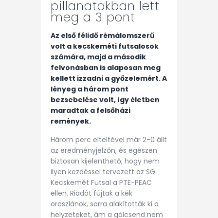
pillanatokban lett
meg a 3 pont
Az első félidő rémálomszerű
volt a kecskeméti futsalosok
számára, majd a második
felvonásban is alaposan meg
kellett izzadni a győzelemért. A
lényeg a három pont
bezsebelése volt, így életben
maradtak a felsőházi
remények.
Három perc elteltével már 2-0 állt
az eredményjelzőn, és egészen
biztosan kijelenthető, hogy nem
ilyen kezdéssel tervezett az SG
Kecskemét Futsal a PTE-PEAC
ellen. Riadót fújtak a kék
oroszlánok, sorra alakították ki a
helyzeteket, ám a gólcsend nem