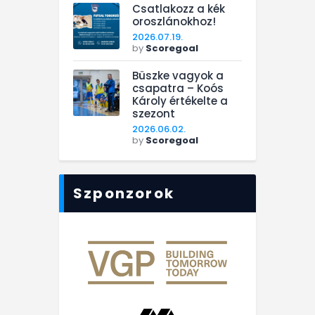
Csatlakozz a kék
oroszlánokhoz!
2026.07.19.
by
Scoregoal
Büszke vagyok a
csapatra – Koós
Károly értékelte a
szezont
2026.06.02.
by
Scoregoal
Szponzorok