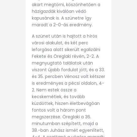
akart megtörni, köszönhetően a
házigazdák kiválóan védő
kapusának is. A szünetre így
maradt a 2-0-ás eredmény.
A szünet után is hajtott a hírös
városi alakulat, és két perc
leforgása alatt sikerült egalizálni
Fekete és Öreglaki révén, 2-2. A
megnyugtató találatok után
viszont újabb fordulat jött, és a 33.
és 35. percben Vénosz volt kétszer
is eredményes a pécsi oldalon, 4-
2. Nem estek össze a
kecskemétiek, és tovább
küzdöttek, hiszen életbevágóan
fontos volt a három pont
megszerzése. Öreglaki a 36.
minutumban szépített, majd a
38.-ban Juhász ismét egyenlített,
4-4. A csattanó a végére maradt: