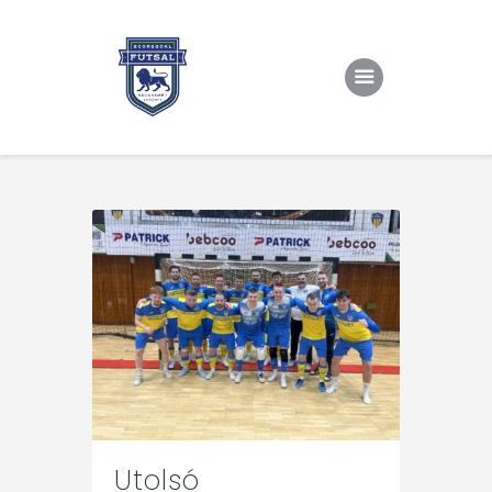
Kezdőlap
Rólunk/TAO
Eredmények, csapat
Hírek
Kapcsolat
Utolsó