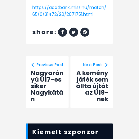
https://adatbank.mlsz.hu/match/
65/0/31472/20/2071751.html
share:
Previous Post
Next Post
Nagyarán
A kemény
yú U17-es
játék sem
siker
állta újtát
Nagykátá
az U19-
n
nek
Kiemelt szponzor