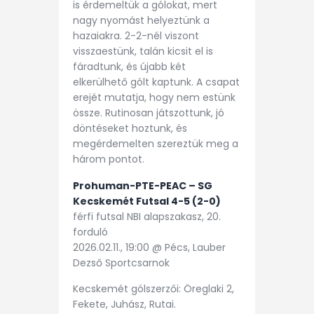
is érdemeltük a gólokat, mert
nagy nyomást helyeztünk a
hazaiakra. 2-2-nél viszont
visszaestünk, talán kicsit el is
fáradtunk, és újabb két
elkerülhető gólt kaptunk. A csapat
erejét mutatja, hogy nem estünk
össze. Rutinosan játszottunk, jó
döntéseket hoztunk, és
megérdemelten szereztük meg a
három pontot.
Prohuman-PTE-PEAC – SG
Kecskemét Futsal 4-5 (2-0)
férfi futsal NBI alapszakasz, 20.
forduló
2026.02.11., 19:00 @ Pécs, Lauber
Dezső Sportcsarnok
Kecskemét gólszerzői: Öreglaki 2,
Fekete, Juhász, Rutai.