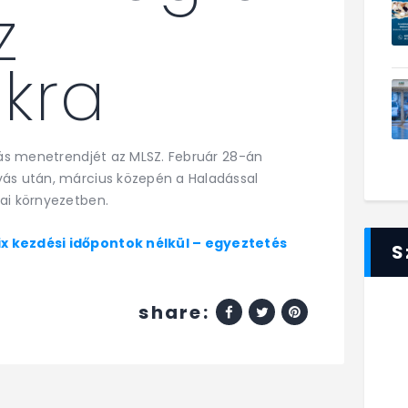
z
kra
szás menetrendjét az MLSZ. Február 28-án
yás után, március közepén a Haladással
ai környezetben.
x kezdési időpontok nélkül – egyeztetés
S
share: