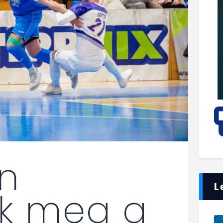
n
L
ik meg a