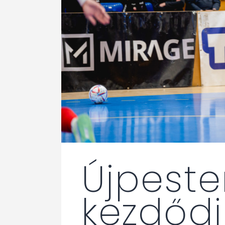
Újpeste
kezdőd