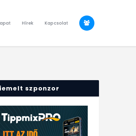
sapat
Hírek
Kapcsolat
iemelt szponzor