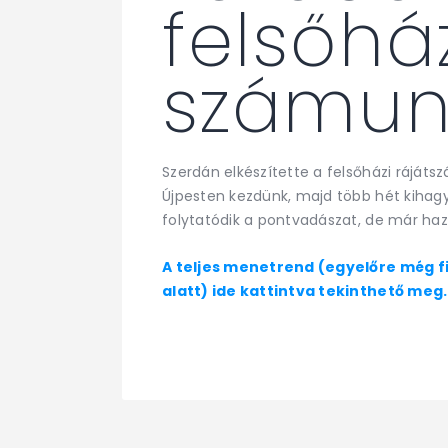
felsőhá
számun
Szerdán elkészítette a felsőházi ráját
Újpesten kezdünk, majd több hét kihag
folytatódik a pontvadászat, de már haz
A teljes menetrend (egyelőre még fi
alatt) ide kattintva tekinthető meg.