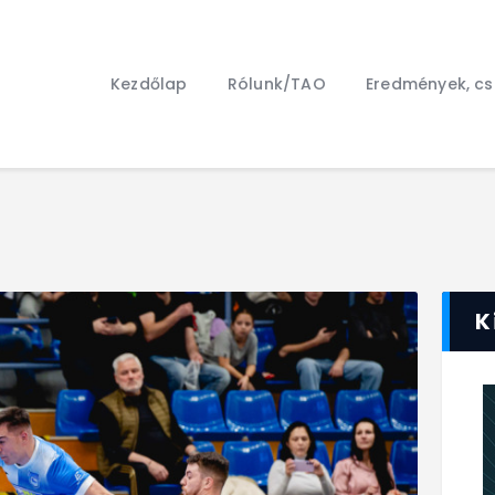
Kezdőlap
Rólunk/TAO
Kezdőlap
Rólunk/TAO
Eredmények, c
Eredmények, csapat
Hírek
Kapcsolat
K