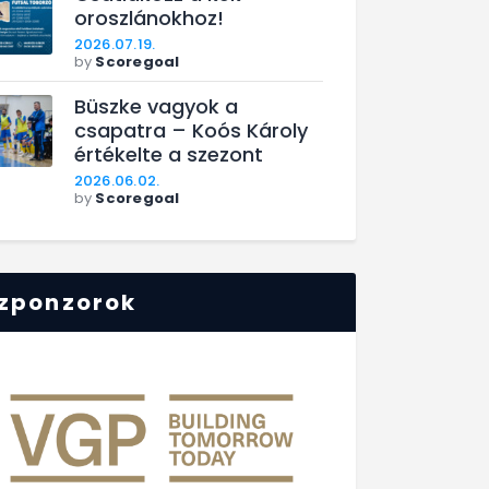
oroszlánokhoz!
2026.07.19.
by
Scoregoal
Büszke vagyok a
csapatra – Koós Károly
értékelte a szezont
2026.06.02.
by
Scoregoal
zponzorok