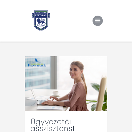
Kezdőlap
Rólunk/TAO
Eredmények, csapat
Hírek
Kapcsolat
Ügyvezetői
asszisztenst