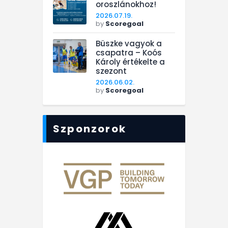
oroszlánokhoz!
2026.07.19.
by
Scoregoal
Büszke vagyok a
csapatra – Koós
Károly értékelte a
szezont
2026.06.02.
by
Scoregoal
Szponzorok