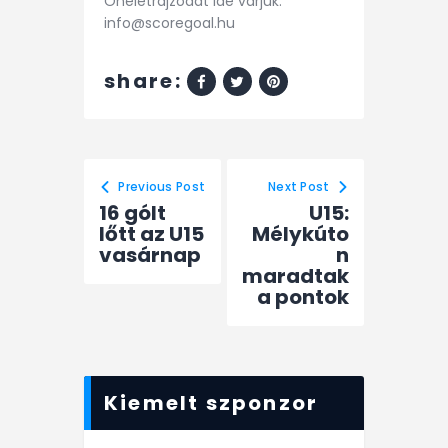
Önéletrajzodat ide várjuk:
info@scoregoal.hu
share:
Previous Post
Next Post
16 gólt
U15:
lőtt az U15
Mélykúto
vasárnap
n
maradtak
a pontok
Kiemelt szponzor