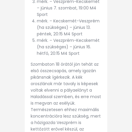
mérk. – Veszprém-Kecskemét
– június 7. szombat, 19:00 M4
Sport
mérk. – Kecskemét-Veszprém
(ha szükséges) – június 13.
péntek, 20:15 M4 Sport
mérk. – Veszprém-Kecskemét
(ha szükséges) – június 16.
hétfő, 20:15 M4 Sport
Szombaton 18 órától jön tehát az
első összecsapás, amely igazán
pikánsnak ígérkezik. A kék
oroszlánok már tavaly is képesek
voltak elvenni a pályaelőnyt a
Haladással szemben, és erre most
is megvan az esélyük.
Természetesen ehhez maximális
koncentrációra lesz szükség, mert
a házigazda Veszprém is
kettőzött erővel készül, az