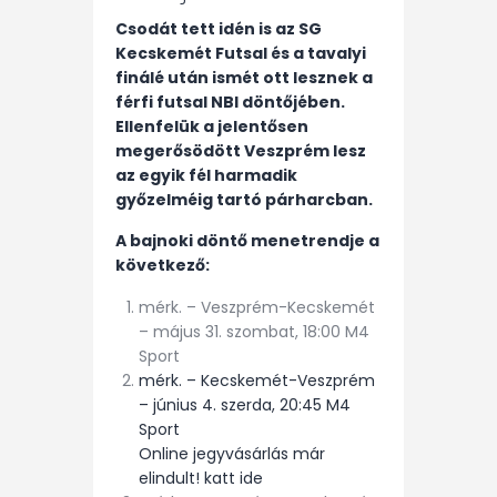
Csodát tett idén is az SG
Kecskemét Futsal és a tavalyi
finálé után ismét ott lesznek a
férfi futsal NBI döntőjében.
Ellenfelük a jelentősen
megerősödött Veszprém lesz
az egyik fél harmadik
győzelméig tartó párharcban.
A bajnoki döntő menetrendje a
következő:
mérk. – Veszprém-Kecskemét
– május 31. szombat, 18:00 M4
Sport
mérk. – Kecskemét-Veszprém
– június 4. szerda, 20:45 M4
Sport
Online jegyvásárlás már
elindult! katt ide