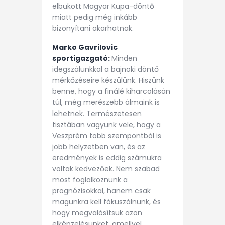
elbukott Magyar Kupa-döntő
miatt pedig még inkább
bizonyítani akarhatnak.
Marko Gavrilovic
sportigazgató:
Minden
idegszálunkkal a bajnoki döntő
mérkőzéseire készülünk. Hiszünk
benne, hogy a finálé kiharcolásán
túl, még merészebb álmaink is
lehetnek. Természetesen
tisztában vagyunk vele, hogy a
Veszprém több szempontból is
jobb helyzetben van, és az
eredmények is eddig számukra
voltak kedvezőek. Nem szabad
most foglalkoznunk a
prognózisokkal, hanem csak
magunkra kell fókuszálnunk, és
hogy megvalósítsuk azon
elképzelésünket, amellyel