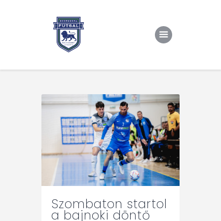
Kezdőlap
Rólunk/TAO
Eredmények, csapat
Hírek
Kapcsolat
Szombaton startol
a bajnoki döntő