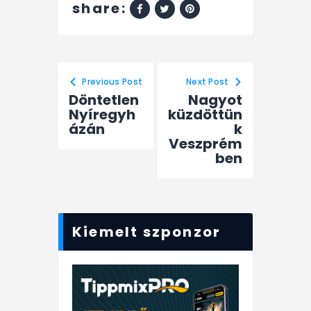
share:
Previous Post
Next Post
Döntetlen
Nagyot
Nyíregyh
küzdöttün
ázán
k
Veszprém
ben
Kiemelt szponzor