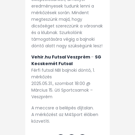
eredményesek tudunk lenni a
mérkőzések során. Mindent
megteszünk majd, hogy
dicsőséget szerezzünk a városnak
és a klubnak. Szurkolóink
támogatására végig a bajnoki
döntő alatt nagy szükségünk lesz!
Vehir.hu Futsal Veszprém
–
SG
Kecskemét Futsal
Férfi futsal NBI bajnoki döntő, 1.
mérkőzés
2025.05.31., szombat 18:00 @
Március 15. úti Sportcsarnok –
Veszprém
A meccsre a belépés díjtalan.
A mérkőzést az M4Sport élőben
közvetíti.