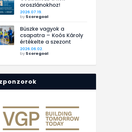
oroszlánokhoz!
2026.07.19.
by
Scoregoal
Büszke vagyok a
csapatra – Koós Károly
értékelte a szezont
2026.06.02.
by
Scoregoal
zponzorok