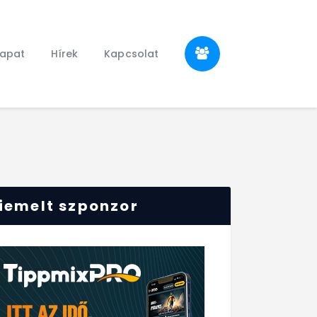
sapat
Hírek
Kapcsolat
iemelt szponzor