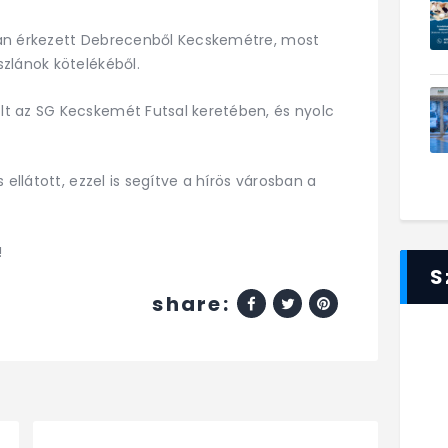
ban érkezett Debrecenből Kecskemétre, most
zlánok kötelékéből.
t az SG Kecskemét Futsal keretében, és nyolc
 ellátott, ezzel is segítve a hírös városban a
!
S
share: