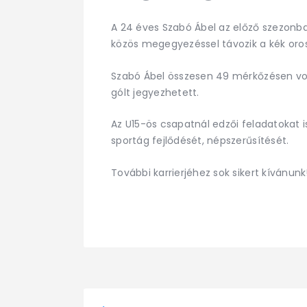
A 24 éves Szabó Ábel az előző szezon
közös megegyezéssel távozik a kék oros
Szabó Ábel összesen 49 mérkőzésen vol
gólt jegyezhetett.
Az U15-ös csapatnál edzői feladatokat is
sportág fejlődését, népszerűsítését.
További karrierjéhez sok sikert kívánunk