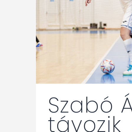
Szabó 
távozik