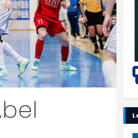
Ábel
L