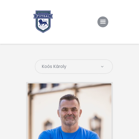
Kezdőlap
Rólunk/TAO
Eredmények, csapat
Hírek
Kapcsolat