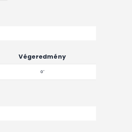
Végeredmény
0'