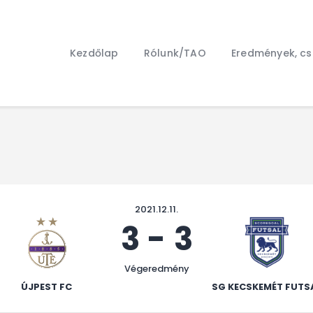
Kezdőlap
Rólunk/TAO
Kezdőlap
Rólunk/TAO
Eredmények, c
Eredmények, csapat
Hírek
Kapcsolat
2021.12.11.
3
-
3
Végeredmény
ÚJPEST FC
SG KECSKEMÉT FUTS