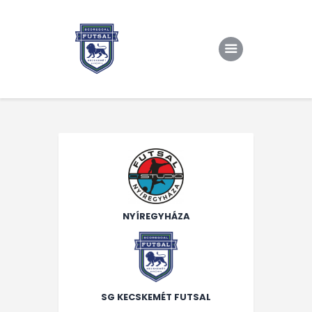
Kezdőlap
Rólunk/TAO
Eredmények, csapat
Hírek
Kapcsolat
NYÍREGYHÁZA
SG KECSKEMÉT FUTSAL