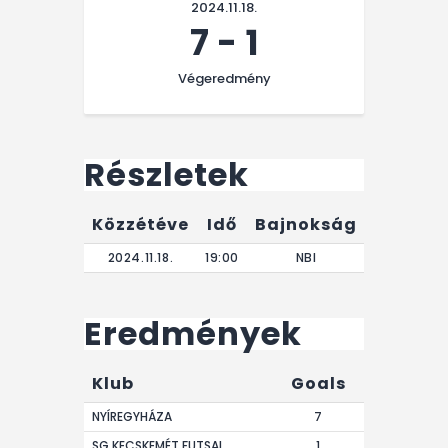
2024.11.18.
7
-
1
Végeredmény
Részletek
Közzétéve
Idő
Bajnokság
Végere
2024.11.18.
19:00
NBI
0'
Eredmények
Klub
Goals
NYÍREGYHÁZA
7
SG KECSKEMÉT FUTSAL
1