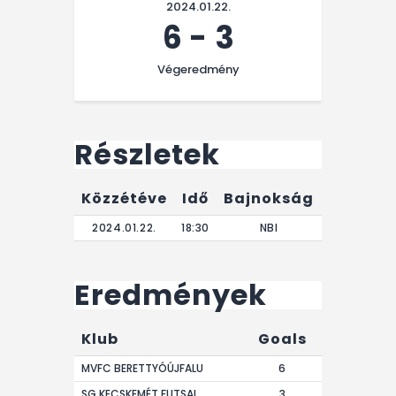
2024.01.22.
6
-
3
Végeredmény
Részletek
Közzétéve
Idő
Bajnokság
Végere
2024.01.22.
18:30
NBI
0'
Eredmények
Klub
Goals
MVFC BERETTYÓÚJFALU
6
SG KECSKEMÉT FUTSAL
3