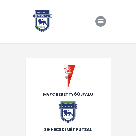
Kezdőlap
Rólunk/TAO
Eredmények, csapat
Hírek
Kapcsolat
MVFC BERETTYÓÚJFALU
SG KECSKEMÉT FUTSAL