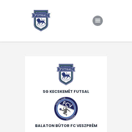
Kezdőlap
Rólunk/TAO
Eredmények, csapat
Hírek
Kapcsolat
SG KECSKEMÉT FUTSAL
BALATON BÚTOR FC VESZPRÉM