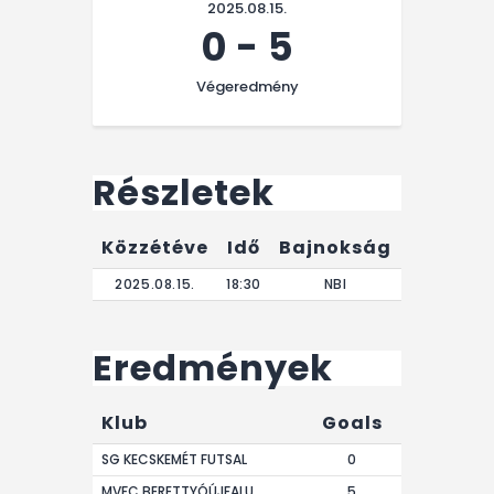
2025.08.15.
0
-
5
Végeredmény
Részletek
Közzétéve
Idő
Bajnokság
Végere
2025.08.15.
18:30
NBI
0'
Eredmények
Klub
Goals
SG KECSKEMÉT FUTSAL
0
MVFC BERETTYÓÚJFALU
5