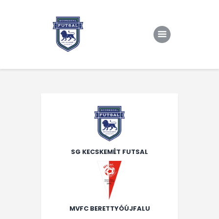
Kezdőlap
Rólunk/TAO
Eredmények, csapat
Hírek
Kapcsolat
SG KECSKEMÉT FUTSAL
MVFC BERETTYÓÚJFALU