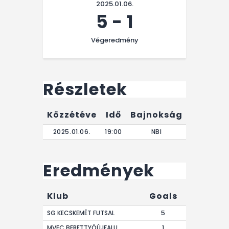
2025.01.06.
5
-
1
Végeredmény
Részletek
Közzétéve
Idő
Bajnokság
Végere
2025.01.06.
19:00
NBI
0'
Eredmények
Klub
Goals
SG KECSKEMÉT FUTSAL
5
MVFC BERETTYÓÚJFALU
1