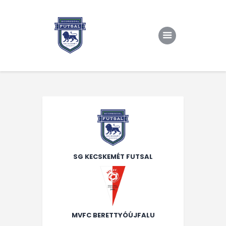
Kezdőlap
Rólunk/TAO
Eredmények, csapat
Hírek
Kapcsolat
SG KECSKEMÉT FUTSAL
MVFC BERETTYÓÚJFALU