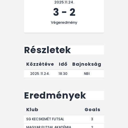
2025.11.24.
3
-
2
Végeredmény
Részletek
Közzétéve
Idő
Bajnokság
Végere
2025.11.24.
18:30
NBI
0'
Eredmények
Klub
Goals
SG KECSKEMÉT FUTSAL
3
MAGYAR FUTSAL AKADÉMIA
2