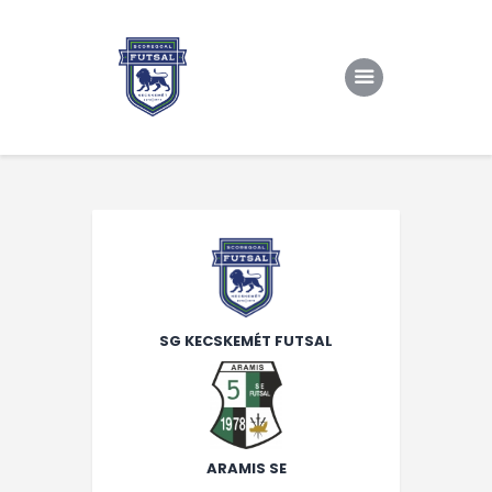
Kezdőlap
Rólunk/TAO
Eredmények, csapat
Hírek
Kapcsolat
SG KECSKEMÉT FUTSAL
ARAMIS SE