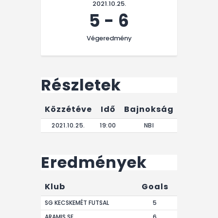
2021.10.25.
5
-
6
Végeredmény
Részletek
Közzétéve
Idő
Bajnokság
Végere
2021.10.25.
19:00
NBI
40
Eredmények
Klub
Goals
SG KECSKEMÉT FUTSAL
5
ARAMIS SE
6