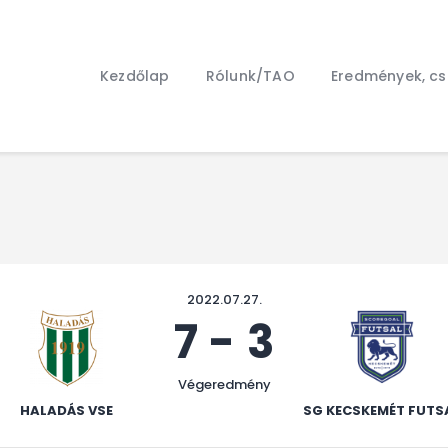
Kezdőlap
Rólunk/TAO
Kezdőlap
Rólunk/TAO
Eredmények, c
Eredmények, csapat
Hírek
Kapcsolat
2022.07.27.
7
-
3
Végeredmény
HALADÁS VSE
SG KECSKEMÉT FUTS