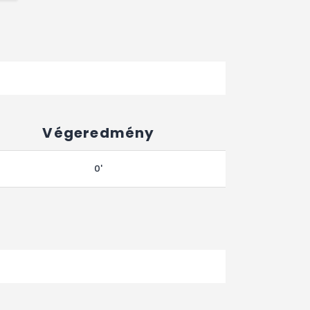
Végeredmény
0'