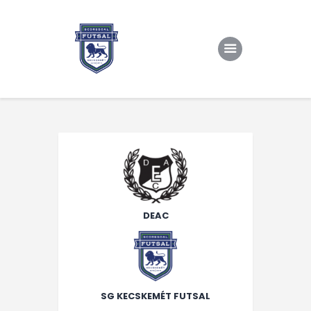
Kezdőlap
Rólunk/TAO
Eredmények, csapat
Hírek
Kapcsolat
DEAC
SG KECSKEMÉT FUTSAL