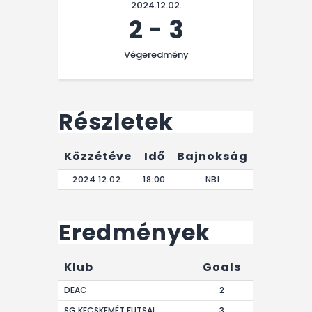
2024.12.02.
2
-
3
Végeredmény
Részletek
Közzétéve
Idő
Bajnokság
Végere
2024.12.02.
18:00
NBI
0'
Eredmények
Klub
Goals
DEAC
2
SG KECSKEMÉT FUTSAL
3