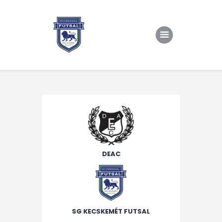
Kezdőlap
Rólunk/TAO
Eredmények, csapat
Hírek
Kapcsolat
DEAC
SG KECSKEMÉT FUTSAL