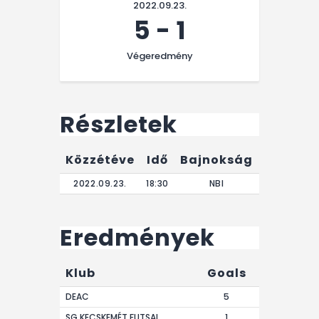
2022.09.23.
5
-
1
Végeredmény
Részletek
Közzétéve
Idő
Bajnokság
Végere
2022.09.23.
18:30
NBI
0'
Eredmények
Klub
Goals
DEAC
5
SG KECSKEMÉT FUTSAL
1