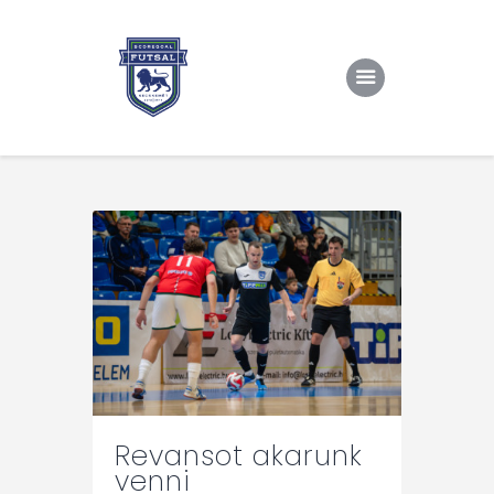
Kezdőlap
Rólunk/TAO
Eredmények, csapat
Hírek
Kapcsolat
Revansot akarunk
venni