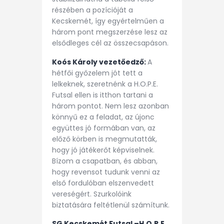
részében a pozícióját a
Kecskemét, így egyértelműen a
három pont megszerzése lesz az
elsődleges cél az összecsapáson.
Koós Károly vezetőedző:
A
hétfői győzelem jót tett a
lelkeknek, szeretnénk a H.O.P.E.
Futsal ellen is itthon tartani a
három pontot. Nem lesz azonban
könnyű ez a feladat, az újonc
együttes jó formában van, az
előző körben is megmutatták,
hogy jó játékerőt képviselnek.
Bízom a csapatban, és abban,
hogy revensot tudunk venni az
első fordulóban elszenvedett
vereségért. Szurkolóink
biztatására feltétlenül számítunk.
SG Kecskemét Futsal –H.O.P.E.