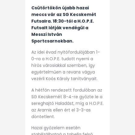
Csütörtökön újabb hazai
meccs vár az SG Kecskemét
Futsalra. 18:30-tól a H.O.P.E.
Futsalt látják vendégül a
Messzi István
Sportcsarnokban.
Az idei évad nyitófordulójában 1-
0-ra a H.O.P.E. tudott nyerni a
hírös városiakkal szemben, így
egyértelműen a revans vágya
vezérli Koós Károly tanítványait.
A hétfőn rendezett fordulóban az
SG Kecskemét 8-4-re győzte le a
sereghajtó Haladást, míg a H.O.P.E.
az Aramis ellen ért el 3-3-as
döntetlent.
Hazai győzelem esetén
stabilizálhatná a tabella felső