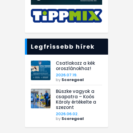
Legfrissebb hírek
Csatlakozz a kék
oroszlánokhoz!
2026.07.19.
by
Scoregoal
Büszke vagyok a
csapatra – Koós
Károly értékelte a
szezont
2026.06.02.
by
Scoregoal