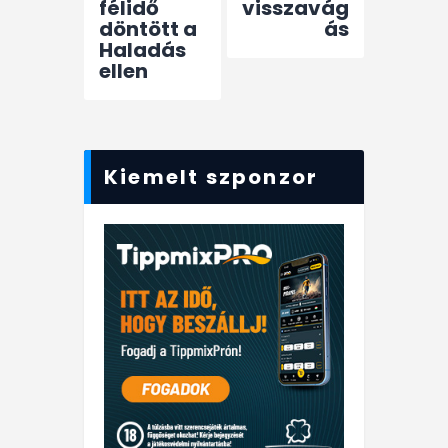
félidő
visszavág
döntött a
ás
Haladás
ellen
Kiemelt szponzor