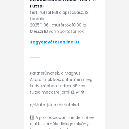
Futsal
férfi futsal NBI alapszakasz, 12.
forduló
2025.11.06., csütörtök 18:30 @
Messzi István Sportcsarnok
Jegyelővétel online itt
Partnerünknek, a Magnus
Aircraftnak köszönhetően még
kedvezőbben tudtok NBI-es
futsalmeccsre járni! 🦁🛩 ⚽
👉Mutatjuk a részleteket:
1️⃣ A promócióban minden 18 év
alatti személy diákigazolvány