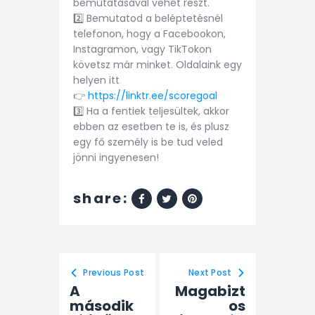
bemutatásával vehet részt.
2️⃣ Bemutatod a beléptetésnél
telefonon, hogy a Facebookon,
Instagramon, vagy TikTokon
követsz már minket. Oldalaink egy
helyen itt
👉
https://linktr.ee/scoregoal
3️⃣ Ha a fentiek teljesültek, akkor
ebben az esetben te is, és plusz
egy fő személy is be tud veled
jönni ingyenesen!
share:
Previous Post
Next Post
A
Magabizt
második
os