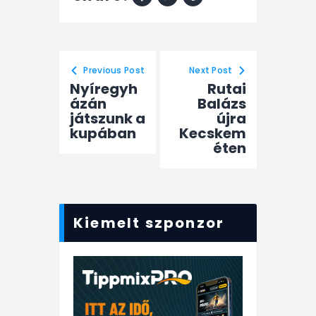
Previous Post
Next Post
Nyíregyh
Rutai
ázán
Balázs
játszunk a
újra
kupában
Kecskem
éten
Kiemelt szponzor