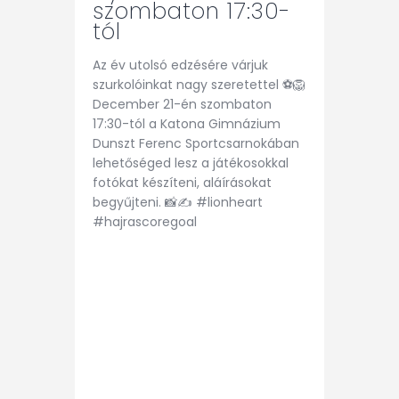
szombaton 17:30-
tól
Az év utolsó edzésére várjuk
szurkolóinkat nagy szeretettel ⚽🦁
December 21-én szombaton
17:30-tól a Katona Gimnázium
Dunszt Ferenc Sportcsarnokában
lehetőséged lesz a játékosokkal
fotókat készíteni, aláírásokat
begyűjteni. 📸✍️ #lionheart
#hajrascoregoal