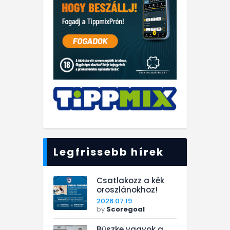
Legfrissebb hírek
Csatlakozz a kék
oroszlánokhoz!
2026.07.19.
by
Scoregoal
Büszke vagyok a