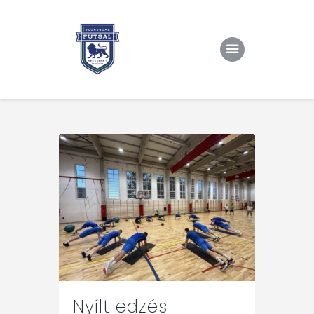
Kezdőlap
Rólunk/TAO
Eredmények, csapat
Hírek
Kapcsolat
Nyílt edzés