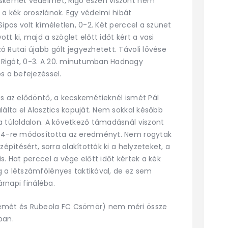
cskemét védelmét, Rigó eszén viszont nem
ek a kék oroszlánok. Egy védelmi hibát
Sipos volt kíméletlen, 0-2. Két perccel a szünet
t ki, majd a szöglet előtt időt kért a vasi
 Rutai újabb gólt jegyezhetett. Távoli lövése
 Rigót, 0-3. A 20. minutumban Hadnagy
os a befejezéssel.
is az elődöntő, a kecskemétieknél ismét Pál
lálta el Alasztics kapuját. Nem sokkal később
a túloldalon. A következő támadásnál viszont
0-4-re módosította az eredményt. Nem rogytak
építésért, sorra alakították ki a helyzeteket, a
s. Hat perccel a vége előtt időt kértek a kék
 a létszámfölényes taktikával, de ez sem
sárnapi fináléba.
kemét és Rubeola FC Csömör) nem méri össze
ban.