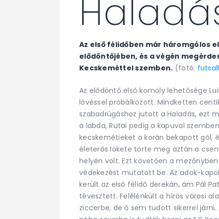
Haladás
Az első félidőben már háromgólos e
elődöntőjében, és a végén megérde
Kecskeméttel szemben.
(fotó:
futsa
Az elődöntő első komoly lehetősége Luigg
lövéssel próbálkozott. Mindketten cent
szabadrúgáshoz jutott a Haladás, ezt m
a labda, Rutai pedig a kapuval szembe
kecskemétieket a korán bekapott gól, 
életerős lökete törte meg aztán a csend
helyén volt. Ezt követően a mezőnyben
védekezést mutatott be. Az adok-kapo
került az első félidő derekán, ám Pál Pat
tévesztett. Felélénkült a hírös városi a
ziccerbe, de ő sem tudott sikerrel járn