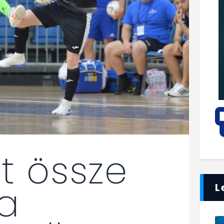
t össze
a
L