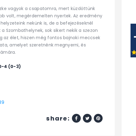
zke vagyok a csapatomra, mert küzdöttünk
obb volt, megérdemelten nyertek. Az eredmény
elyzeteink nekünk is, de a befejezéseknél
 a Szombathelynek, sok sikert nekik a szezon
g az élet, hiszen még fontos bajnoki meccsek
sata, amelyet szeretnénk megnyerni, és
számára.
0-4 (0-3)
39
share: