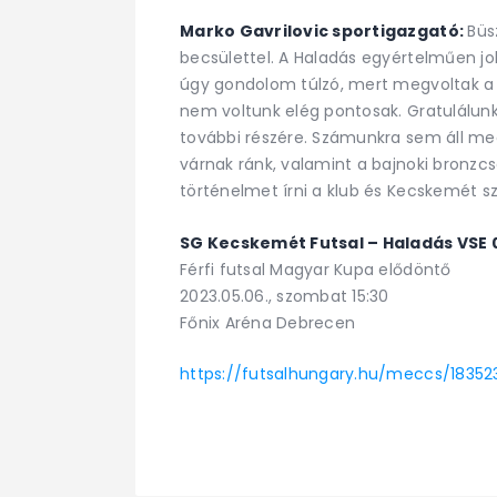
Marko Gavrilovic sportigazgató:
Büs
becsülettel. A Haladás egyértelműen j
úgy gondolom túlzó, mert megvoltak a h
nem voltunk elég pontosak. Gratulálunk
további részére. Számunkra sem áll me
várnak ránk, valamint a bajnoki bronzc
történelmet írni a klub és Kecskemét 
SG Kecskemét Futsal – Haladás VSE 
Férfi futsal Magyar Kupa elődöntő
2023.05.06., szombat 15:30
Főnix Aréna Debrecen
https://futsalhungary.hu/meccs/18352