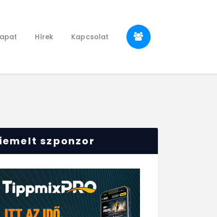
sapat
Hírek
Kapcsolat
iemelt szponzor