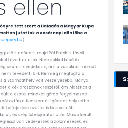
 ellen
lőnyre tett szert a Haladás a Magyar Kupa
melten jutottak a vasárnapi döntőbe a
lhungary.hu
)
i előtt adódott, majd Pál Patrik is távoli
ikkel tévedtek csak. Nem sokkal később
ég sikerült kivédekezni, ám a vasiaknál maradt
n nem tévedett, 0-1. Némileg megfogta a
S
és a Szombathely volt veszélyesebb. Mánya
et a kék oroszlánok részéről, ám Alasztics a
 dúlt a csata, mindkét gárda fegyelmezett
kból aztán a Kecskemét ígéretes helyzetbe
rik befejezése ezúttal is kicsivel célt
lakulat, és szép labdajáratás után Maico került
i. Agresszívan védekeztek a zöldmezesek, és