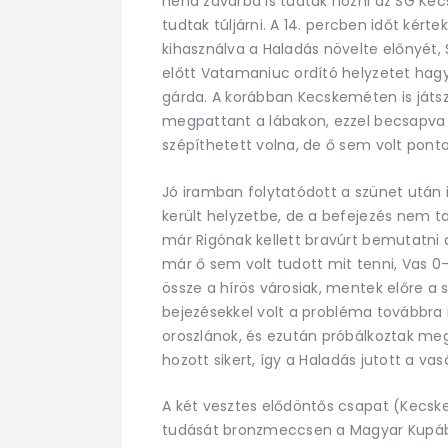
néha zavarba is tudták hozni az SG Ke
tudtak túljárni. A 14. percben időt kért
kihasználva a Haladás növelte előnyét, 
előtt Vatamaniuc ordító helyzetet hagyot
gárda. A korábban Kecskeméten is játszó
megpattant a lábakon, ezzel becsapva
szépíthetett volna, de ő sem volt pont
Jó iramban folytatódott a szünet után 
került helyzetbe, de a befejezés nem ta
már Rigónak kellett bravúrt bemutatni 
már ő sem volt tudott mit tenni, Vas 
össze a hírös városiak, mentek előre a sz
bejezésekkel volt a probléma továbbra i
oroszlánok, és ezután próbálkoztak meg
hozott sikert, így a Haladás jutott a va
A két vesztes elődöntős csapat (Kecs
tudását bronzmeccsen a Magyar Kupá