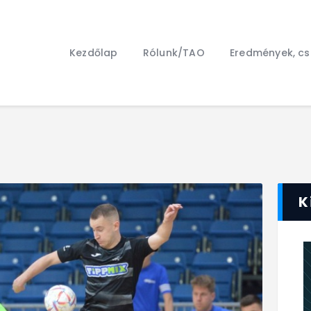
Kezdőlap
Rólunk/TAO
Kezdőlap
Rólunk/TAO
Eredmények, c
Eredmények, csapat
Hírek
Kapcsolat
K