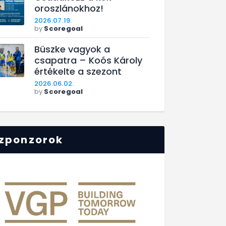
oroszlánokhoz!
2026.07.19.
by
Scoregoal
Büszke vagyok a
csapatra – Koós Károly
értékelte a szezont
2026.06.02.
by
Scoregoal
zponzorok