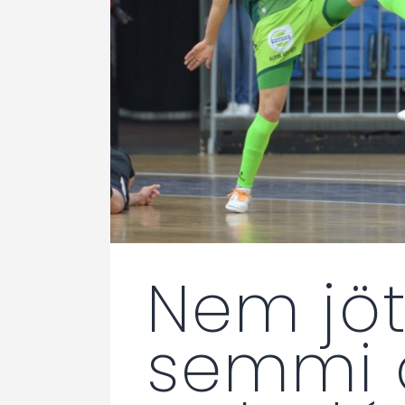
Nem jöt
semmi 