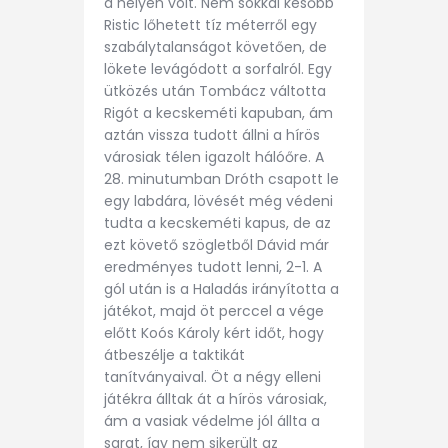
a helyén volt. Nem sokkal később
Ristic lőhetett tíz méterről egy
szabálytalanságot követően, de
lökete levágódott a sorfalról. Egy
ütközés után Tombácz váltotta
Rigót a kecskeméti kapuban, ám
aztán vissza tudott állni a hírös
városiak télen igazolt hálóőre. A
28. minutumban Dróth csapott le
egy labdára, lövését még védeni
tudta a kecskeméti kapus, de az
ezt követő szögletből Dávid már
eredményes tudott lenni, 2-1. A
gól után is a Haladás irányította a
játékot, majd öt perccel a vége
előtt Koós Károly kért időt, hogy
átbeszélje a taktikát
tanítványaival. Öt a négy elleni
játékra álltak át a hírös városiak,
ám a vasiak védelme jól állta a
sarat, így nem sikerült az