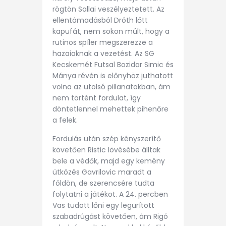
rögtön Sallai veszélyeztetett. Az
ellentámadásból Dróth lőtt
kapufát, nem sokon múlt, hogy a
rutinos spíler megszerezze a
hazaiaknak a vezetést. Az SG
Kecskemét Futsal Bozidar Simic és
Mánya révén is előnyhöz juthatott
volna az utolsó pillanatokban, ám
nem történt fordulat, így
döntetlennel mehettek pihenőre
a felek.
Fordulás után szép kényszerítő
követően Ristic lövésébe álltak
bele a védők, majd egy kemény
ütközés Gavrilovic maradt a
földön, de szerencsére tudta
folytatni a játékot. A 24. percben
Vas tudott lőni egy legurított
szabadrúgást követően, ám Rigó