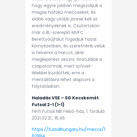
hogy egyre jobban megszokjuk a
magas hőfokú meccseket, és
előbb vagy utóbb jönnie kell az
eredményeknek is. Csütörtökön
már a BL-szereplő MVFC
Berettyóújfalut fogadjuk hazai
környezetben, és szeretnénk velük
is felvenni a harcot, akár
meglepetést okozni. Gratulálok a
csapatomnak, mert szívvel-
lélekkel küzdöttek, erre a
mentalitásra lehet alapozni a
folytatásban.
Haladás VSE – SG Kecskemét
Futsal 2-1 (1-1)
Férfi Futsal NBI Felső-ház, 1. forduló
2021.02.21., 16:45
https://futsalhungary.hu/meccs/1
621814