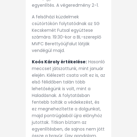
egyenlítés. A végeredmény 2-1.
A felsőházi küzdelmek
csütörtökön folytatódnak az SG
Kecskemét Futsal együttese
számára. 19:30-kor a BL-szereplő
MVFC Berettyóújfalut látják
vendégül majd.
Koós Károly értékelése:
Hasonló
meccset játszottunk, mint január
elején. Kiélezett csata volt ez is, az
első félidőben talán több
lehetőségünk is volt, mint a
Haladásnak. A folytatásban
fentebb tolták a védekezést, és
ez megnehezítette a dolgunkat,
majd pontrúgásból újra előnyhöz
jutottak. Titkon bíztam az
egyenlítésben, de sajnos nem jött
össze a bravúr. Úgy gondolom,