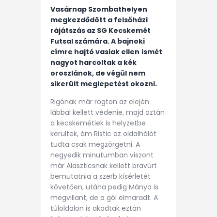
Vasárnap Szombathelyen
megkezdődött a felsőházi
rájátszás az SG Kecskemét
Futsal számára. A bajnoki
címre hajtó vasiak ellen
ismét
nagyot harcoltak a kék
oroszlánok, de végül nem
sikerült meglepetést okozni.
Rigónak már rögtön az elején
lábbal kellett védenie, majd aztán
a kecskemétiek is helyzetbe
kerültek, ám Ristic az oldalhálót
tudta csak megzörgetni. A
negyedik minutumban viszont
már Alaszticsnak kellett bravúrt
bemutatnia a szerb kísérletét
követően, utána pedig Mánya is
megvillant, de a gól elmaradt. A
túloldalon is akadtak eztán