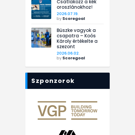
Csatlakozz a kék
oroszlánokhoz!
2026.07.19.
by
Scoregoal
Büszke vagyok a
csapatra – Koós
Károly értékelte a
szezont
2026.06.02.
by
Scoregoal
Szponzorok