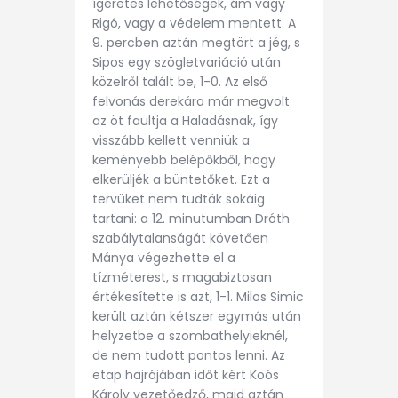
ígéretes lehetőségek, ám vagy
Rigó, vagy a védelem mentett. A
9. percben aztán megtört a jég, s
Sipos egy szögletvariáció után
közelről talált be, 1-0. Az első
felvonás derekára már megvolt
az öt faultja a Haladásnak, így
visszább kellett venniük a
keményebb belépőkből, hogy
elkerüljék a büntetőket. Ezt a
tervüket nem tudták sokáig
tartani: a 12. minutumban Dróth
szabálytalanságát követően
Mánya végezhette el a
tízméterest, s magabiztosan
értékesítette is azt, 1-1. Milos Simic
került aztán kétszer egymás után
helyzetbe a szombathelyieknél,
de nem tudott pontos lenni. Az
etap hajrájában időt kért Koós
Károly vezetőedző, majd aztán