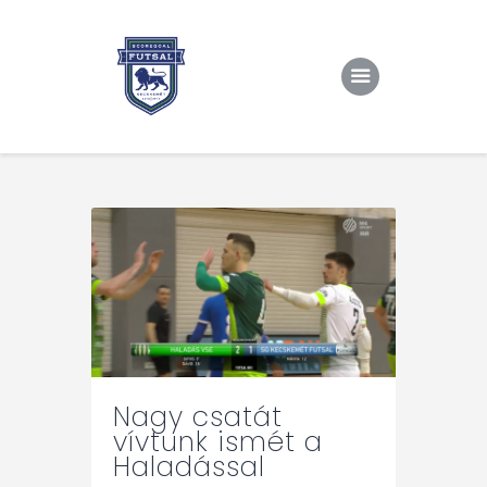
Kezdőlap
Rólunk/TAO
Eredmények, csapat
Hírek
Kapcsolat
Nagy csatát
vívtunk ismét a
Haladással