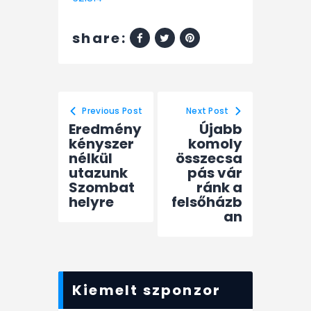
share:
Previous Post
Next Post
Eredmény
Újabb
kényszer
komoly
nélkül
összecsa
utazunk
pás vár
Szombat
ránk a
helyre
felsőházb
an
Kiemelt szponzor