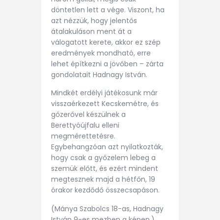
döntetlen lett a vége. Viszont, ha
azt nézzük, hogy jelentős
átalakuláson ment át a
válogatott kerete, akkor ez szép
eredmények mondható, erre
lehet építkezni a jövőben – zárta
gondolatait Hadnagy István.
Mindkét erdélyi játékosunk már
visszaérkezett Kecskemétre, és
gőzerővel készülnek a
Berettyóújfalu elleni
megmérettetésre.
Egybehangzóan azt nyilatkozták,
hogy csak a győzelem lebeg a
szemük előtt, és ezért mindent
megtesznek majd a hétfőn, 19
órakor kezdődő összecsapáson.
(Mánya Szabolcs 18-as, Hadnagy
István 9-es mezben a képen.)