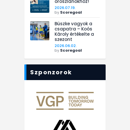
oroszlánokhoz!
2026.07.19.
by
Scoregoal
Büszke vagyok a
csapatra – Koós
Károly értékelte a
szezont
2026.06.02.
by
Scoregoal
Szponzorok