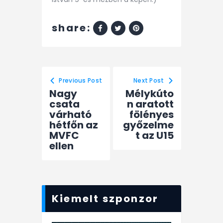
share:
Previous Post
Next Post
Nagy
Mélykúto
csata
n aratott
várható
fölényes
hétfőn az
győzelme
MVFC
t az U15
ellen
Kiemelt szponzor