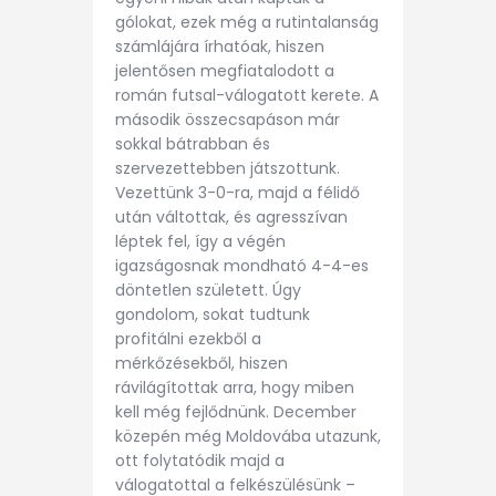
gólokat, ezek még a rutintalanság
számlájára írhatóak, hiszen
jelentősen megfiatalodott a
román futsal-válogatott kerete. A
második összecsapáson már
sokkal bátrabban és
szervezettebben játszottunk.
Vezettünk 3-0-ra, majd a félidő
után váltottak, és agresszívan
léptek fel, így a végén
igazságosnak mondható 4-4-es
döntetlen született. Úgy
gondolom, sokat tudtunk
profitálni ezekből a
mérkőzésekből, hiszen
rávilágítottak arra, hogy miben
kell még fejlődnünk. December
közepén még Moldovába utazunk,
ott folytatódik majd a
válogatottal a felkészülésünk –