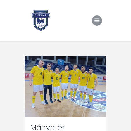
Kezdőlap
Rólunk/TAO
Eredmények, csapat
Hírek
Kapcsolat
Mánya és