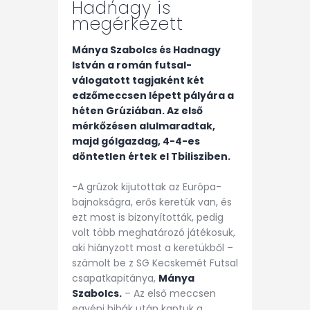
Hadnagy is
megérkezett
Mánya Szabolcs és Hadnagy
István a román futsal-
válogatott tagjaként két
edzőmeccsen lépett pályára a
héten Grúziában. Az első
mérkőzésen alulmaradtak,
majd gólgazdag, 4-4-es
döntetlen értek el Tbilisziben.
-A grúzok kijutottak az Európa-
bajnokságra, erős keretük van, és
ezt most is bizonyították, pedig
volt több meghatározó játékosuk,
aki hiányzott most a keretükből –
számolt be z SG Kecskemét Futsal
csapatkapitánya,
Mánya
Szabolcs.
– Az első meccsen
egyéni hibák után kaptuk a