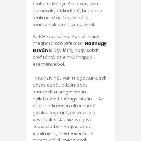
árulta el Mánya Szabolcs, akire
nemcsak játékosként, hanem a
szakmai stáb tagjaként is
számolnak szomszédunknál.
Az SG Kecskemét Futsal másik
meghatározó játékosa,
Hadnagy
István
is úgy látja, hogy sokat
profitáltak az elmúlt napok
eseményeiből.
-Intenzív hét van mögöttünk, sok
edzés és két edzőmeccs
szerepelt a programban –
nyilatkozta Hadnagy István. – Az
első mérkőzésen elkerülhető
gólokat kaptunk, ez okozta a
vesztünket. A visszavágóval
kapcsolatban vegyesek az
érzelmeim, mert vezettünk
három góllal, mégis csak