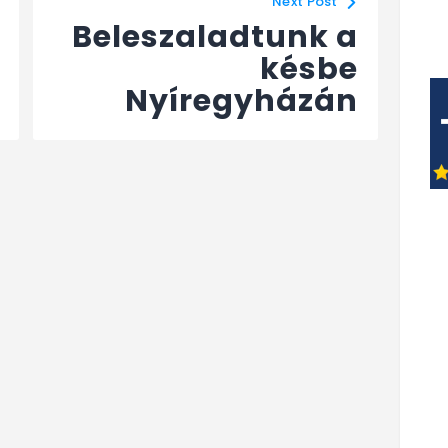
Next Post
Beleszaladtunk a
késbe
Nyíregyházán