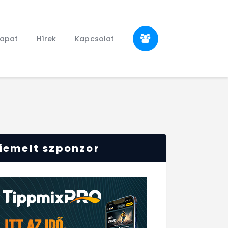
sapat
Hírek
Kapcsolat
iemelt szponzor