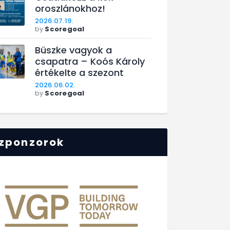
oroszlánokhoz!
2026.07.19.
by
Scoregoal
Büszke vagyok a
csapatra – Koós Károly
értékelte a szezont
2026.06.02.
by
Scoregoal
zponzorok