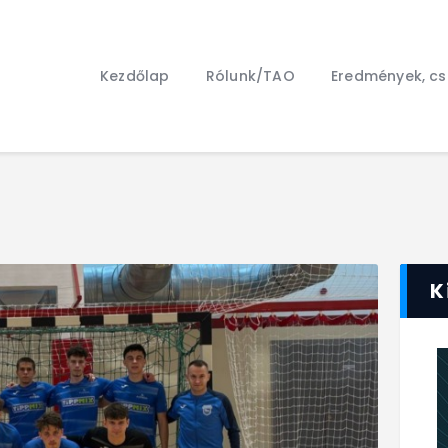
Kezdőlap
Rólunk/TAO
Kezdőlap
Rólunk/TAO
Eredmények, c
Eredmények, csapat
Hírek
Kapcsolat
K