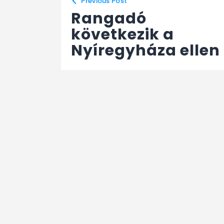
Previous Post
Rangadó
következik a
Nyíregyháza ellen