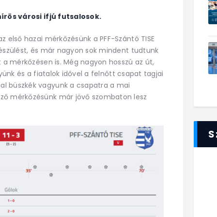
írös városi ifjú futsalosok.
az első hazai mérkőzésünk a PFF-Szántó TISE
készülést, és már nagyon sok mindent tudtunk
tt a mérkőzésen is. Még nagyon hosszú az út,
yünk és a fiatalok idővel a felnőtt csapat tagjai
al büszkék vagyunk a csapatra a mai
ező mérkőzésünk már jövő szombaton lesz
S