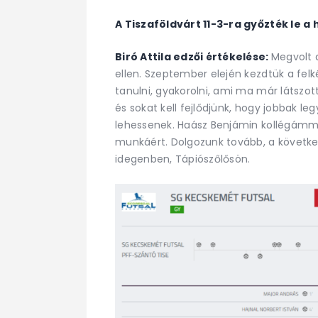
A Tiszaföldvárt 11-3-ra győzték le a h
Biró Attila edzői értékelése:
Megvolt 
ellen. Szeptember elején kezdtük a fel
tanulni, gyakorolni, ami ma már látszo
és sokat kell fejlődjünk, hogy jobbak leg
lehessenek. Haász Benjámin kollégámm
munkáért. Dolgozunk tovább, a követk
idegenben, Tápiószőlősön.