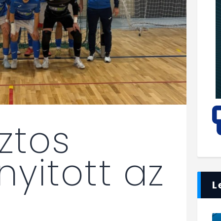
ztos
 nyitott az
L