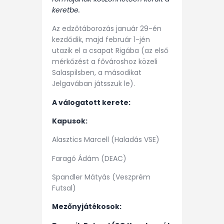
keretbe.
Az edzőtáborozás január 29-én
kezdődik, majd február 1-jén
utazik el a csapat Rigába (az első
mérkőzést a fővároshoz közeli
Salaspilsben, a másodikat
Jelgavában játsszuk le).
A válogatott kerete:
Kapusok:
Alasztics Marcell (Haladás VSE)
Faragó Ádám (DEAC)
Spandler Mátyás (Veszprém
Futsal)
Mezőnyjátékosok: