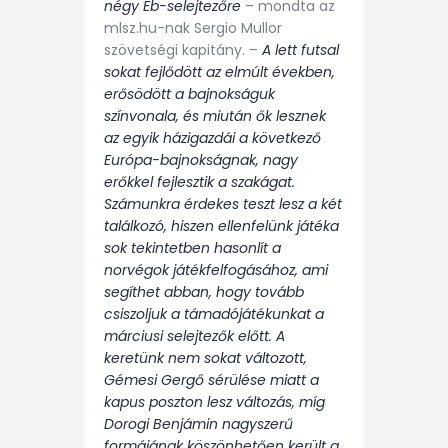
négy Eb-selejtezőre
– mondta az
mlsz.hu-nak Sergio Mullor
szövetségi kapitány. –
A lett futsal
sokat fejlődött az elmúlt években,
erősödött a bajnokságuk
színvonala, és miután ők lesznek
az egyik házigazdái a következő
Európa-bajnokságnak, nagy
erőkkel fejlesztik a szakágat.
Számunkra érdekes teszt lesz a két
találkozó, hiszen ellenfelünk játéka
sok tekintetben hasonlít a
norvégok játékfelfogásához, ami
segíthet abban, hogy tovább
csiszoljuk a támadójátékunkat a
márciusi selejtezők előtt. A
keretünk nem sokat változott,
Gémesi Gergő sérülése miatt a
kapus poszton lesz változás, míg
Dorogi Benjámin nagyszerű
formájának köszönhetően került a