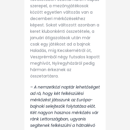
szerepel, a mezőnyjátékosok
között egyetlen változás van a
decemberi mérkőzésekhez
képest. Sokat változott azonban a
keret klubonkénti összetétele, a
januári átigazolások után már
csak egy játékost ad a bajnok
Haladás, míg Kecskemétről öt,
Veszprémből négy futsalos kapott
meghívót, Nyíregyházáról pedig
hárman érkeznek az
összetartásra.
– A nemzetközi naptár lehetőséget
ad rá, hogy két felkészülési
mérkőzést játsszunk az Európa-
bajnoki selejtezők folytatása előt.
Két nagyon hasznos mérkőzés vár
ránk Lettországban, ugyanis
segítenek felkészülni a hátralévő