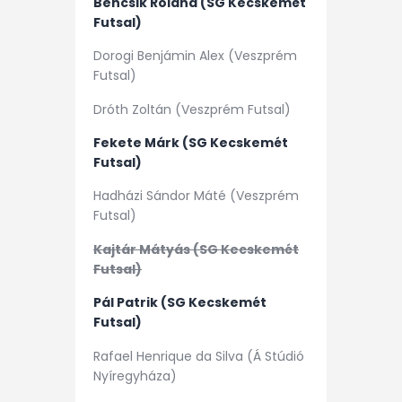
Bencsik Roland (SG Kecskemét
Futsal)
Dorogi Benjámin Alex (Veszprém
Futsal)
Dróth Zoltán (Veszprém Futsal)
Fekete Márk (SG Kecskemét
Futsal)
Hadházi Sándor Máté (Veszprém
Futsal)
Kajtár Mátyás (SG Kecskemét
Futsal)
Pál Patrik (SG Kecskemét
Futsal)
Rafael Henrique da Silva (Á Stúdió
Nyíregyháza)