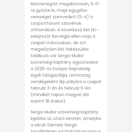
Montenegrót magabiztosan, 5-0-
ra győzte le, majd egygólos
vereséget szenvedett (5-4) a
csoportfavorit szlovénok
otthonában. A következő két Eb-
selejtezőt Norvégia ellen vívja a
csapat márciusban, de ezt
megelőzően két felkészülési
találkozó vár Sergio Mullor
szövetségi kapitány együttesére:
a 2026-os Európa-bajnokság
egyik házigazdája, Lettország
vendégeként lép pályára a csapat
február 3-án és február 5-én
(mindkét napon magyar idő
szerint 18 órakor).
Sergio Mullor szövetségi kapitány
kijelölte az utazó keretét, amelybe
a sérült Gémesi Gergő
távollétében ezúttal három kapus