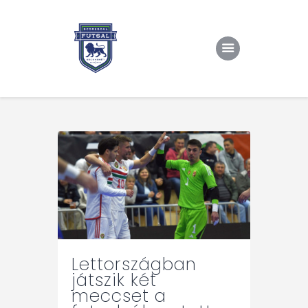
Kezdőlap
Rólunk/TAO
Eredmények, csapat
Hírek
Kapcsolat
Lettországban
játszik két
meccset a