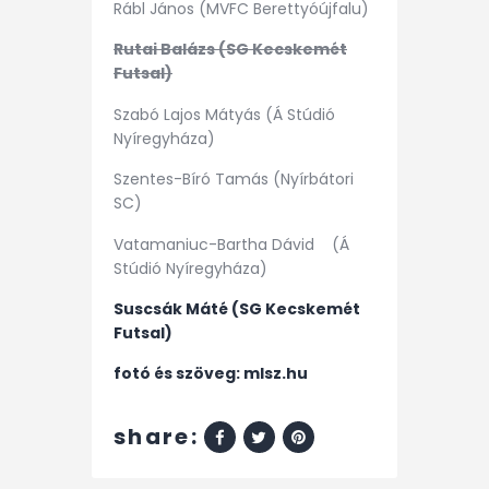
Rábl János (MVFC Berettyóújfalu)
Rutai Balázs (SG Kecskemét
Futsal)
Szabó Lajos Mátyás (Á Stúdió
Nyíregyháza)
Szentes-Bíró Tamás (Nyírbátori
SC)
Vatamaniuc-Bartha Dávid (Á
Stúdió Nyíregyháza)
Suscsák Máté (SG Kecskemét
Futsal)
fotó és szöveg: mlsz.hu
share: