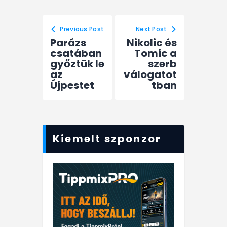
Previous Post
Next Post
Parázs
Nikolic és
csatában
Tomic a
győztük le
szerb
az
válogatot
Újpestet
tban
Kiemelt szponzor