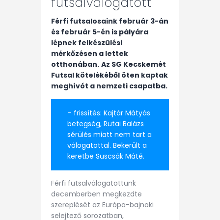
futsalválogatott
Férfi futsalosaink február 3-án
és február 5-én is pályára
lépnek felkészülési
mérkőzésen a lettek
otthonában.
Az SG Kecskemét
Futsal kötelékéből öten kaptak
meghívót a nemzeti csapatba.
– frissítés: Kajtár Mátyás
betegség, Rutai Balázs
sérülés miatt nem tart a
válogatottal. Bekerült a
keretbe Suscsák Máté.
Férfi futsalválogatottunk
decemberben megkezdte
szereplését az Európa-bajnoki
selejtező sorozatban,