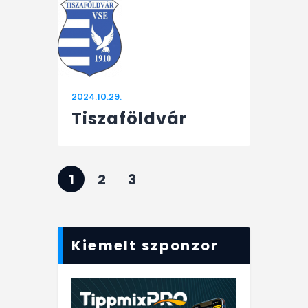
2024.10.29.
Tiszaföldvár
1
2
3
Kiemelt szponzor