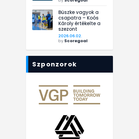
by
Scoregoal
Büszke vagyok a
csapatra – Koós
Károly értékelte a
szezont
2026.06.02.
by
Scoregoal
Szponzorok