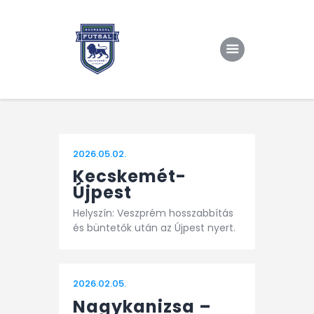
Kezdőlap
Rólunk/TAO
2026.05.02.
Eredmények, csapat
Kecskemét-
Újpest
Hírek
Helyszín: Veszprém hosszabbítás
Kapcsolat
és büntetők után az Újpest nyert.
2026.02.05.
Nagykanizsa –