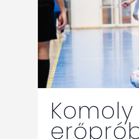
Komoly
erőprób