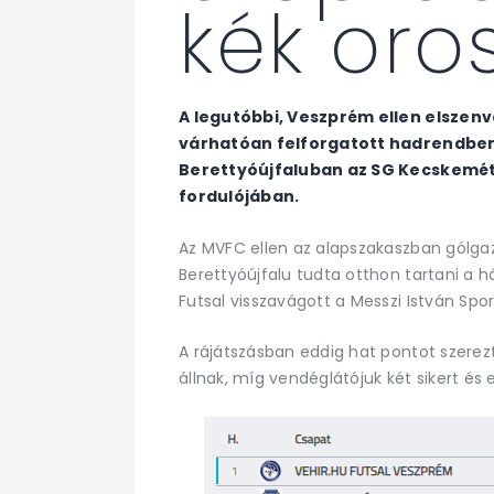
kék oro
A legutóbbi, Veszprém ellen elszenv
várhatóan felforgatott hadrendben
Berettyóújfaluban az SG Kecskemét F
fordulójában.
Az MVFC ellen az alapszakaszban gólg
Berettyóújfalu tudta otthon tartani a
Futsal visszavágott a Messzi István Sp
A rájátszásban eddig hat pontot szerezt
állnak, míg vendéglátójuk két sikert és 