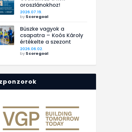
oroszlánokhoz!
2026.07.19.
by
Scoregoal
Büszke vagyok a
csapatra – Koós Károly
értékelte a szezont
2026.06.02.
by
Scoregoal
zponzorok