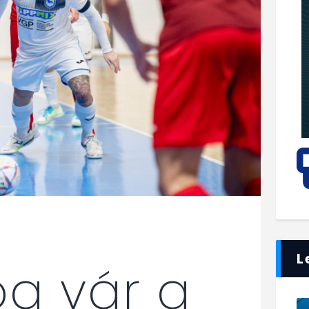
L
a vár a