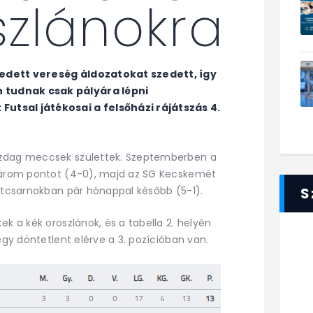
szlánokra
edett vereség áldozatokat szedett, így
 tudnak csak pályára lépni
utsal játékosai a felsőházi rájátszás 4.
azdag meccsek születtek. Szeptemberben a
 három pontot (4-0), majd az SG Kecskemét
ortcsarnokban pár hónappal később (5-1).
S
ek a kék oroszlánok, és a tabella 2. helyén
egy döntetlent elérve a 3. pozícióban van.