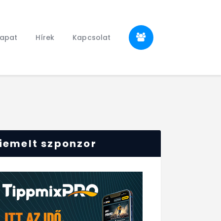
sapat
Hírek
Kapcsolat
iemelt szponzor