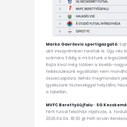
Marko Gavrilovic sportigazgató:
Saj
akit Veszprémben taroltak le. Úgy néz k
számára. Eddig is mi bírtunk a legszűk
Rajta kívül még többen is kisebb-nagy
felkészülésünk egyáltalán nem mondh
összecsapásra. Nehéz megmondani jele
Igyekszünk tisztességgel helytállni, his
a tabellán.
MVFC Berettyóújfalu
–
SG Kecskemét
Férfi futsal felsőházi rájátszás, 4. fordul
2025.04.04. 18:30 @ Pálfi István Rende