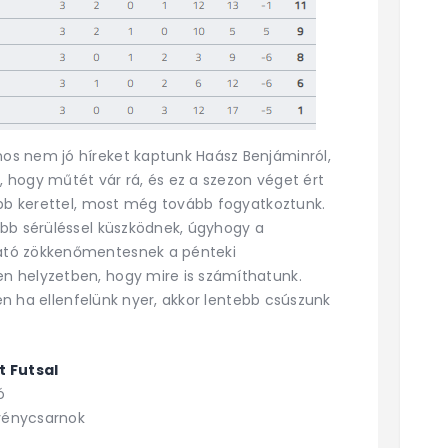
nos nem jó híreket kaptunk Haász Benjáminról,
i, hogy műtét vár rá, és ez a szezon véget ért
ebb kerettel, most még tovább fogyatkoztunk.
obb sérüléssel küszködnek, úgyhogy a
ató zökkenőmentesnek a pénteki
n helyzetben, hogy mire is számíthatunk.
zen ha ellenfelünk nyer, akkor lentebb csúszunk
 Futsal
ó
zvénycsarnok