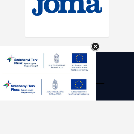
SG Kecskemét Futsal