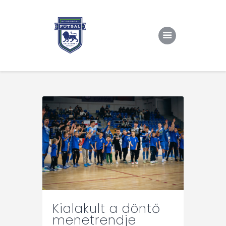
Kezdőlap
Rólunk/TAO
Eredmények, csapat
Hírek
Kapcsolat
Kialakult a döntő
menetrendje