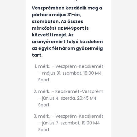
Veszprémben kezdődik meg a
párharc május 31-én,
szombaton. Az összes
mérkőzést az M4Sport is
közvetíti majd.
Az
aranyéremért folyó küzdelem
az egyik fél három győzelméig
tart.
mérk. – Veszprém-Kecskemét
– május 31. szombat, 18:00 M4
Sport
mérk. – Kecskemét-Veszprém
– június 4. szerda, 20:45 M4
Sport
mérk. – Veszprém-Kecskemét
– június 7. szombat, 19:00 M4
Sport