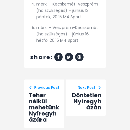
mérk. – Kecskemét-Veszprém
(ha szükséges) – június 13.
péntek, 20:15 M4 Sport
mérk. – Veszprém-Kecskemét
(ha szükséges) – június 16.
hétfő, 20:15 M4 Sport
share:
Previous Post
Next Post
Teher
Döntetlen
nélkül
Nyíregyh
mehetünk
ázán
Nyíregyh
ázára