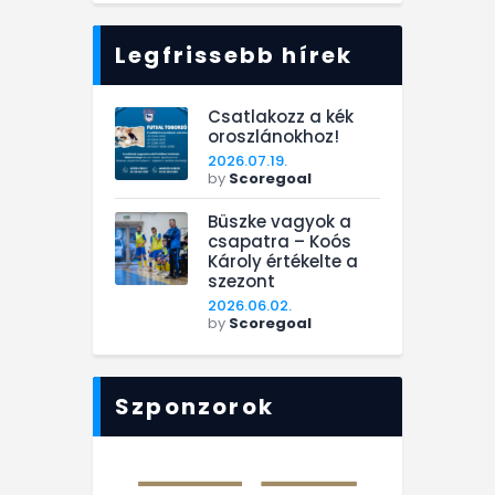
Legfrissebb hírek
Csatlakozz a kék
oroszlánokhoz!
2026.07.19.
by
Scoregoal
Büszke vagyok a
csapatra – Koós
Károly értékelte a
szezont
2026.06.02.
by
Scoregoal
Szponzorok