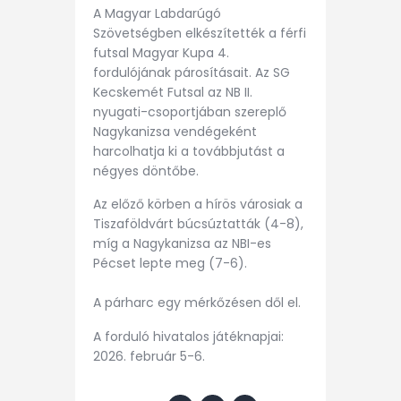
A Magyar Labdarúgó
Szövetségben elkészítették a férfi
futsal Magyar Kupa 4.
fordulójának párosításait. Az SG
Kecskemét Futsal az NB II.
nyugati-csoportjában szereplő
Nagykanizsa vendégeként
harcolhatja ki a továbbjutást a
négyes döntőbe.
Az előző körben a hírös városiak a
Tiszaföldvárt búcsúztatták (4-8),
míg a Nagykanizsa az NBI-es
Pécset lepte meg (7-6).
A párharc egy mérkőzésen dől el.
A forduló hivatalos játéknapjai:
2026. február 5-6.