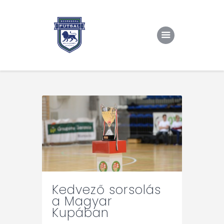
Kezdőlap
Rólunk/TAO
Eredmények, csapat
Hírek
Kapcsolat
Kedvező sorsolás
a Magyar
Kupában