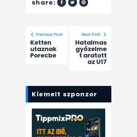
share:
Previous Post
Next Post
Ketten
Hatalmas
utaznak
győzelme
Porecbe
t aratott
az U17
Kiemelt szponzor