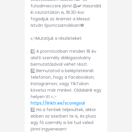
futsalmeccsre járni! 🦁🛩 Használd
ki csütörtökön is, 18.30-kor
fogadjuk az Aramist a Messzi
István Sportcsarnokban!⚽
👉Mutatjuk a részleteket:
1️⃣ A promócióban minden 18 év
alatti személy diákigazolvány
bemutatásával vehet részt.
2️⃣ Bemutatod a beléptetésnél
telefonon, hogy a Facebookon,
Instagramon, vagy TikTokon
követsz már minket. Oldalaink egy
helyen itt 👉
https://linktr.ee/scoregoal
3️⃣ Ha a fentiek teljesültek, akkor
ebben az esetben te is, és plusz
egy fő személy is be tud veled
jönni ingyenesen!