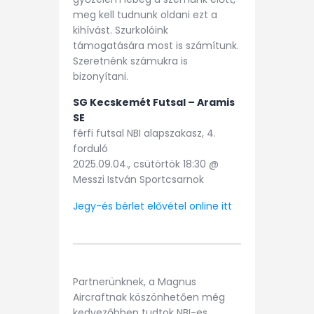
meg kell tudnunk oldani ezt a
kihívást. Szurkolóink
támogatására most is számítunk.
Szeretnénk számukra is
bizonyítani.
SG Kecskemét Futsal – Aramis
SE
férfi futsal NBI alapszakasz, 4.
forduló
2025.09.04., csütörtök 18:30 @
Messzi István Sportcsarnok
Je
gy-és bérlet elővétel online itt
Partnerünknek, a Magnus
Aircraftnak köszönhetően még
kedvezőbben tudtok NBI-es