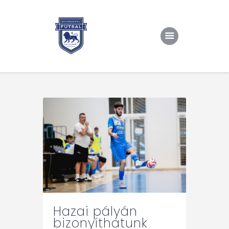
Kezdőlap
Rólunk/TAO
Eredmények, csapat
Hírek
Kapcsolat
Hazai pályán
bizonyíthatunk