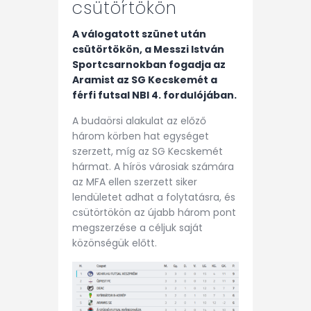
csütörtökön
A válogatott szünet után
csütörtökön, a Messzi István
Sportcsarnokban fogadja az
Aramist az SG Kecskemét a
férfi futsal NBI 4. fordulójában.
A budaörsi alakulat az előző
három körben hat egységet
szerzett, míg az SG Kecskemét
hármat. A hírös városiak számára
az MFA ellen szerzett siker
lendületet adhat a folytatásra, és
csütörtökön az újabb három pont
megszerzése a céljuk saját
közönségük előtt.