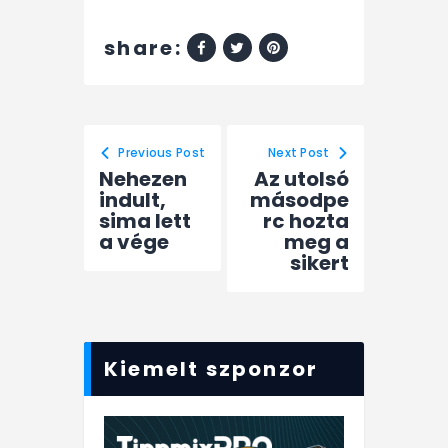
share:
Previous Post
Next Post
Nehezen
Az utolsó
indult,
másodpe
sima lett
rc hozta
a vége
meg a
sikert
Kiemelt szponzor