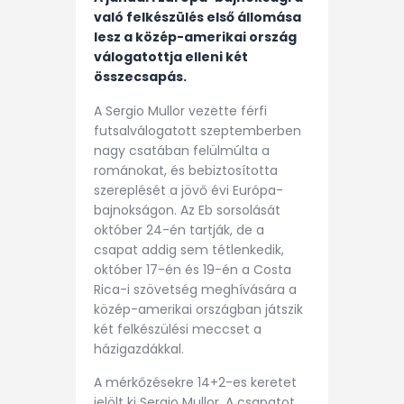
való felkészülés első állomása
lesz a közép-amerikai ország
válogatottja elleni két
összecsapás.
A Sergio Mullor vezette férfi
futsalválogatott szeptemberben
nagy csatában felülmúlta a
románokat, és bebiztosította
szereplését a jövő évi Európa-
bajnokságon. Az Eb sorsolását
október 24-én tartják, de a
csapat addig sem tétlenkedik,
október 17-én és 19-én a Costa
Rica-i szövetség meghívására a
közép-amerikai országban játszik
két felkészülési meccset a
házigazdákkal.
A mérkőzésekre 14+2-es keretet
jelölt ki Sergio Mullor. A csapatot