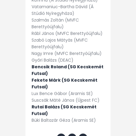
Rafinha (Á Stúdió Nyíregyháza)
Vatamaniuc-Bartha Dávid (Á
Stúdió Nyíregyháza)
Szalmás Zoltán (MVFC
Berettyóújfalu)
Rábl János (MVFC Berettyóújfalu)
Szabó Lajos Mátyás (MVFC
Berettyóújfalu)
Nagy Imre (MVFC Berettyóújfalu)
Győri Balázs (DEAC)
Bencsik Roland (SG Kecskemét
Futsal)
Fekete Márk (SG Kecskemét
Futsal)
Lux Bence Gábor (Aramis SE)
Suscsák Máté János (Újpest FC)
Rutai Balázs (SG Kecskemét
Futsal)
Büki Baltazár Géza (Aramis SE)