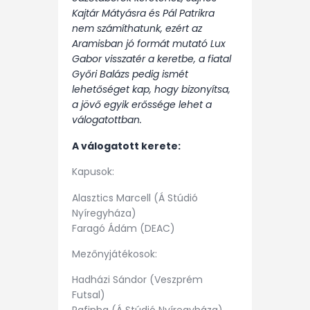
Kajtár Mátyásra és Pál Patrikra
nem számíthatunk, ezért az
Aramisban jó formát mutató Lux
Gabor visszatér a keretbe, a fiatal
Győri Balázs pedig ismét
lehetőséget kap, hogy bizonyítsa,
a jövő egyik erőssége lehet a
válogatottban.
A válogatott kerete:
Kapusok:
Alasztics Marcell (Á Stúdió
Nyíregyháza)
Faragó Ádám (DEAC)
Mezőnyjátékosok:
Hadházi Sándor (Veszprém
Futsal)