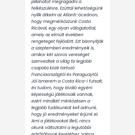
pillanatot megragadni a
felkészülésre. Ezúttal lehetőségünk
nyílik átkelni az Atlanti-óceánon,
hogy megmérkőzzünk Costa
Ricával, egy olyan válogatottal,
amely az elmúlt években
rengeteget fejlődött. Ezt bizonyítják
a szeptemberi eredményeik is,
amikor két szoros vereséget
szenvedtek a világ tíz legjobb
csapata közé tartozó
Franciaországtól és Paraguaytól.
Jól ismerem a Costa Rica-i futsalt,
és tudom, hogy kiváló egyéni
képességű játékosaik vannak,
ezért mindkét mérkőzésen a
legjobb tudásunkat kell adnunk,
hogy jó eredményeket érjünk el.
Ami a játékosokat illeti, nincs
okunk változtatni a legutóbbi
edzőtáborok keretéhez, sajnos