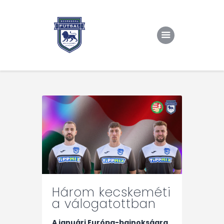
Kezdőlap
Rólunk/TAO
Eredmények, csapat
Hírek
Kapcsolat
Három kecskeméti
a válogatottban
A januári Európa-bajnokságra