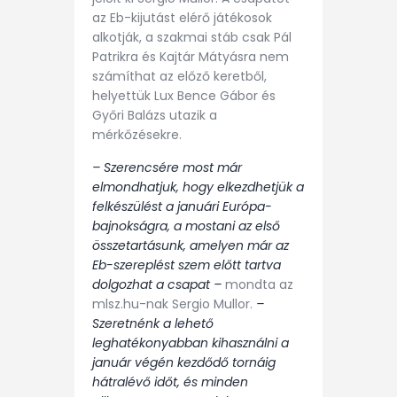
az Eb-kijutást elérő játékosok
alkotják, a szakmai stáb csak Pál
Patrikra és Kajtár Mátyásra nem
számíthat az előző keretből,
helyettük Lux Bence Gábor és
Győri Balázs utazik a
mérkőzésekre.
– Szerencsére most már
elmondhatjuk, hogy elkezdhetjük a
felkészülést a januári Európa-
bajnokságra, a mostani az első
összetartásunk, amelyen már az
Eb-szereplést szem előtt tartva
dolgozhat a csapat –
mondta az
mlsz.hu-nak Sergio Mullor.
–
Szeretnénk a lehető
leghatékonyabban kihasználni a
január végén kezdődő tornáig
hátralévő időt, és minden