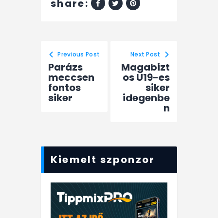
share:
Previous Post
Next Post
Parázs
Magabizt
meccsen
os U19-es
fontos
siker
siker
idegenbe
n
Kiemelt szponzor