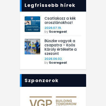
Legfrissebb hírek
Csatlakozz a kék
oroszlánokhoz!
2026.07.19.
by
Scoregoal
Büszke vagyok a
csapatra – Koós
Károly értékelte a
szezont
2026.06.02.
by
Scoregoal
Szponzorok