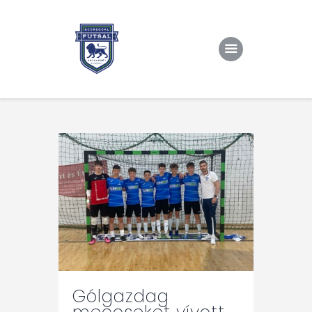
Kezdőlap
Rólunk/TAO
Eredmények, csapat
Hírek
Kapcsolat
Gólgazdag