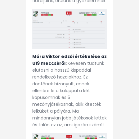
fiataljaink, örülünk a győzelemnek.
Móra Viktor edzői értékelése az
U19 meccséről:
Kevesen tudtunk
elutazni a hosszú kispaddal
rendelkező hazaiakhoz. Ez
döntőnek bizonyult, ennek
ellenére le a kalappal a két
kapusomnak és 5
mezőnyjátékosnak, akik kitették
lelküket a pályára. Ma
mindannyian jobb játékosok lettek
és talán ez az, ami igazán számít.