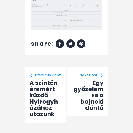
share:
Previous Post
Next Post
A szintén
Egy
éremért
győzelem
küzdő
re a
Nyíregyh
bajnoki
ázához
döntő
utazunk