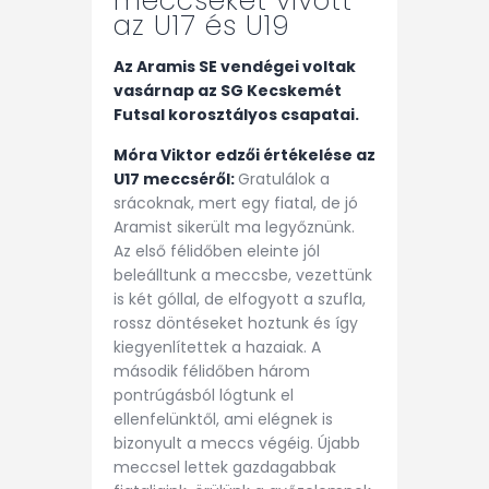
meccseket vívott
az U17 és U19
Az Aramis SE vendégei voltak
vasárnap az SG Kecskemét
Futsal korosztályos csapatai.
Móra Viktor edzői értékelése az
U17 meccséről:
Gratulálok a
srácoknak, mert egy fiatal, de jó
Aramist sikerült ma legyőznünk.
Az első félidőben eleinte jól
beleálltunk a meccsbe, vezettünk
is két góllal, de elfogyott a szufla,
rossz döntéseket hoztunk és így
kiegyenlítettek a hazaiak. A
második félidőben három
pontrúgásból lógtunk el
ellenfelünktől, ami elégnek is
bizonyult a meccs végéig. Újabb
meccsel lettek gazdagabbak