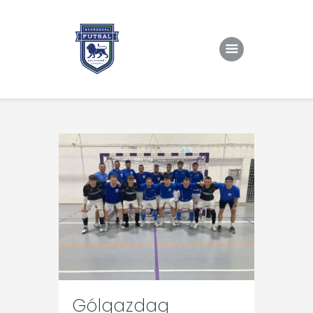
Kezdőlap
Rólunk/TAO
Eredmények, csapat
Hírek
Kapcsolat
Gólgazdag