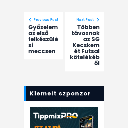
Previous Post
Next Post
Győzelem
Többen
az első
távoznak
felkészülé
az SG
si
Kecskem
meccsen
ét Futsal
kötelékéb
ől
Kiemelt szponzor