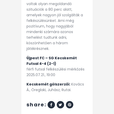
voltak olyan megoldandó
szituációk a 80 perc alatt,
amelyek nagyon jól szolgálták a
felkészülésünket. Ami még
pozitívum, hogy nagyjából
mindenki számára azonos
terhelést tudtunk adni,
köszönhetően a három
játékrésznek.
Újpest FC – SG Kecskemét
Futsal 4-4 (2-1)
férfi futsal felkészülési mérkőzés
2025.07.21., 19:00
Kecskemét gólszerzői:
Kovács
Á., Öreglaki, Juhász, Rutai.
share: