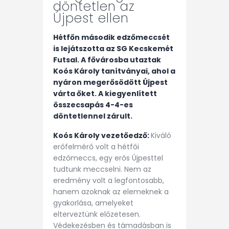
döntetlen az
Újpest ellen
Hétfőn második edzőmeccsét
is lejátszotta az SG Kecskemét
Futsal. A fővárosba utaztak
Koós Károly tanítványai, ahol a
nyáron megerősödött Újpest
várta őket. A kiegyenlített
összecsapás 4-4-es
döntetlennel zárult.
Koós Károly vezetőedző:
Kiváló
erőfelmérő volt a hétfői
edzőmeccs, egy erős Újpesttel
tudtunk meccselni. Nem az
eredmény volt a legfontosabb,
hanem azoknak az elemeknek a
gyakorlása, amelyeket
elterveztünk előzetesen.
Védekezésben és támadásban is