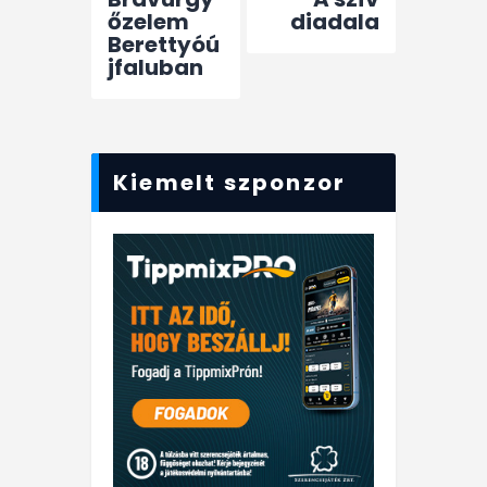
őzelem
diadala
Berettyóú
jfaluban
Kiemelt szponzor