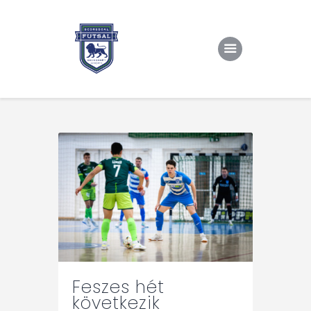
Kezdőlap
Rólunk/TAO
Eredmények, csapat
Hírek
Kapcsolat
Feszes hét
következik