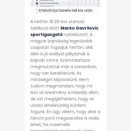
A felsőházi tabella két kör után
A hétfőn 18.30-kor startoló
találkozó előtt
Marko Gavrilovic
sportigazgató
nyilatkozott: A
magyar bajnokság legerősebb
csapatát fogadjuk hétfőn, akik
idén is jó eséllyel pályáznak a
bajnoki címre. Számtalanszor
megmutattuk már a szezonban,
hogy van karakterünk, és
minőséget képviselünk. Nem
tudom megmondani, hogy mi
lesz az eredmény a Haladás ellen,
de azt megígérhetem, hogy az
utolsó leheletünkig küzdeni
fogunk. Én úgy vélem, hogy akár a
három pont megszerzése is reális
lehet, ha maximális
koncentrációval játszunk végig.