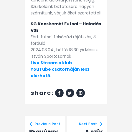
Szurkolóink biztatására nagyon
számítunk, várjuk őket szeretettel!
SG Kecskemét Futsal – Haladás
VSE
Férfi futsal felsőházi rájátszás, 3.
forduló
2024.03.04., hétfő 18:30 @ Messzi
István Sportcsarnok
Live Stream a klub
YouTube csatornáján lesz
elérhető.
share:
Previous Post
Next Post
Bravúrgy
A szív