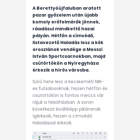
A Berettyóújfaluban aratott
pazar győzelem után újabb
komoly erőfelmérők jönnek,
ráadásul mindkettő hazai
pályán. Hétfőn a címvédő,
listavezető Haladás lesz a kék
oroszlánok vendége a Messzi
István Sportcsarnokban, majd
csütörtökön a Nyíregyháza
érkezik a hírös városba.
Sűrű hete lesz a kecskeméti NBI-
es futsalosoknak, hiszen hétfőn és
csütörtökön is fontos meccs vár
rájuk a felsőházban. A soron
következő kiváltképp pikánsnak
ígérkezik, hiszen a címvédő
Haladással érkezik.