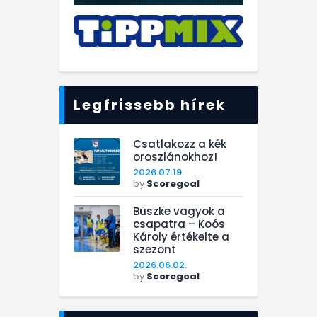
Legfrissebb hírek
Csatlakozz a kék
oroszlánokhoz!
2026.07.19.
by
Scoregoal
Büszke vagyok a
csapatra – Koós
Károly értékelte a
szezont
2026.06.02.
by
Scoregoal