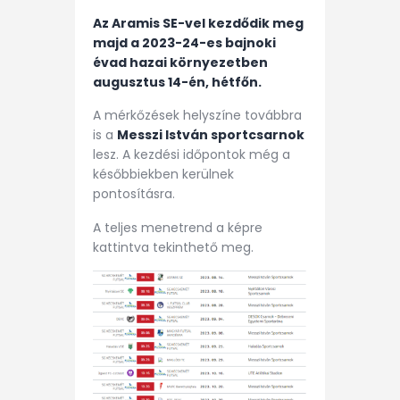
Az Aramis SE-vel kezdődik meg
majd a 2023-24-es bajnoki
évad hazai környezetben
augusztus 14-én, hétfőn.
A mérkőzések helyszíne továbbra
is a
Messzi István sportcsarnok
lesz. A kezdési időpontok még a
későbbiekben kerülnek
pontosításra.
A teljes menetrend a képre
kattintva tekinthető meg.