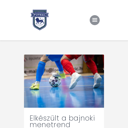
Kezdőlap
Rólunk/TAO
Eredmények, csapat
Hírek
Kapcsolat
Elkészült a bajnoki
menetrend