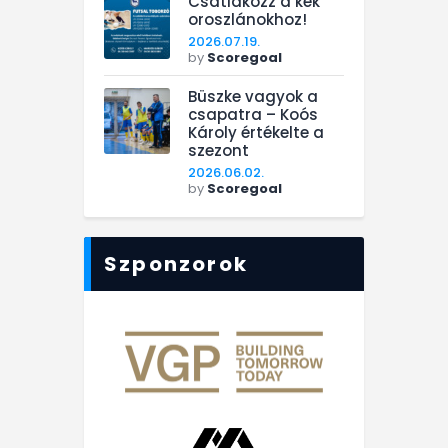
Csatlakozz a kék
oroszlánokhoz!
2026.07.19.
by
Scoregoal
Büszke vagyok a
csapatra – Koós
Károly értékelte a
szezont
2026.06.02.
by
Scoregoal
Szponzorok