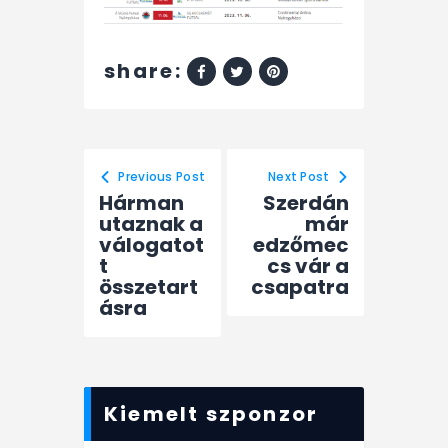
share:
Previous Post
Next Post
Hárman
Szerdán
utaznak a
már
válogatot
edzőmec
t
cs vár a
összetart
csapatra
ásra
Kiemelt szponzor