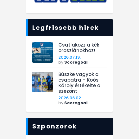
Legfrissebb hírek
Csatlakozz a kék
oroszlánokhoz!
2026.07.19.
by
Scoregoal
Büszke vagyok a
csapatra – Koós
Károly értékelte a
szezont
2026.06.02.
by
Scoregoal
Szponzorok