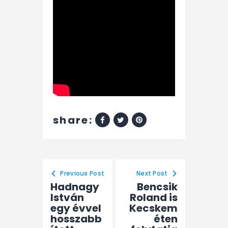
share:
Previous Post
Next Post
Hadnagy
Bencsik
István
Roland is
egy évvel
Kecskem
hosszabb
éten