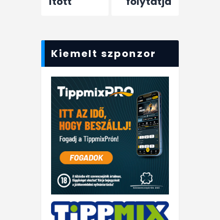
ított
folytatja
Kiemelt szponzor