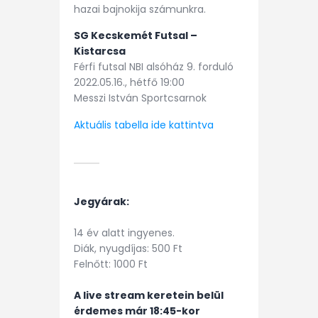
hazai bajnokija számunkra.
SG Kecskemét Futsal –
Kistarcsa
Férfi futsal NBI alsóház 9. forduló
2022.05.16., hétfő 19:00
Messzi István Sportcsarnok
Aktuális tabella ide kattintva
Jegyárak:
14 év alatt ingyenes.
Diák, nyugdíjas: 500 Ft
Felnőtt: 1000 Ft
A live stream keretein belül
érdemes már 18:45-kor