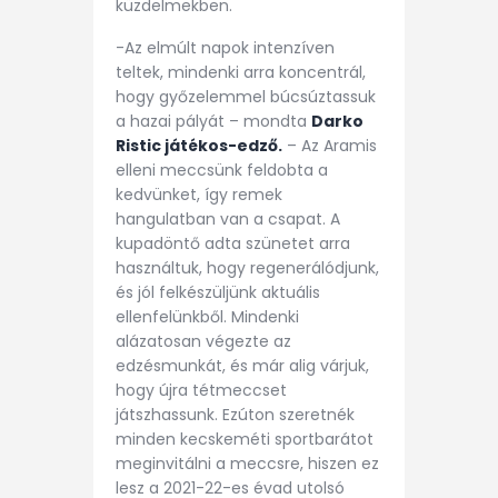
küzdelmekben.
-Az elmúlt napok intenzíven
teltek, mindenki arra koncentrál,
hogy győzelemmel búcsúztassuk
a hazai pályát – mondta
Darko
Ristic játékos-edző.
– Az Aramis
elleni meccsünk feldobta a
kedvünket, így remek
hangulatban van a csapat. A
kupadöntő adta szünetet arra
használtuk, hogy regenerálódjunk,
és jól felkészüljünk aktuális
ellenfelünkből. Mindenki
alázatosan végezte az
edzésmunkát, és már alig várjuk,
hogy újra tétmeccset
játszhassunk. Ezúton szeretnék
minden kecskeméti sportbarátot
meginvitálni a meccsre, hiszen ez
lesz a 2021-22-es évad utolsó