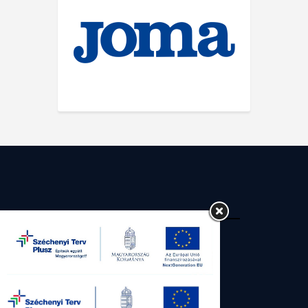
SG Kecskemét Futsal