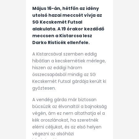
Május 16-án, hétfőn az idény
utolsó hazai meccsét vívja az
SG Kecskemét Futsal
alakulata. A 19 órakor kezdődő
meccsen a Kistarcsa lesz
Darko Risticék ellenfele.
A Kistarcsával szemben eddig
hibátlan a kecskemétiek mérlege,
hiszen az eddigi három
összecsapásból mindig az SG
Kecskemét Futsal gárdája került ki
győztesen.
A vendég gárda már biztosan
búcsúzik az élvonaltól a bajnokság
végén, ám ez nem altathatja el a
kék oroszlánokat, ha szeretnék
elérni céljukat, és az első helyen
végezni az alsóházi