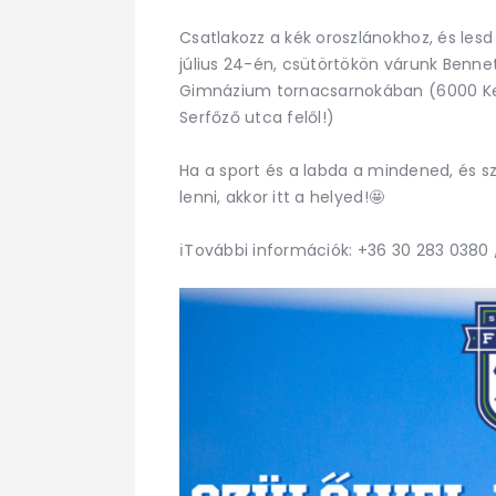
Csatlakozz a kék oroszlánokhoz, és lesd
július 24-én, csütörtökön várunk Benn
Gimnázium tornacsarnokában (6000 Kec
Serfőző utca felől!)
Ha a sport és a labda a mindened, és s
lenni, akkor itt a helyed!🤩
ℹ️További információk: +36 30 283 0380