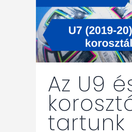
Az U9 é
koroszt
tartunk