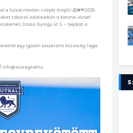
 el a futsal minden csínját-bínját! 🦁⚽💙2025.
eteket toborzó edzésünkön a Katona József
skemét, Dózsa György út 3. – bejárat a
zeretnél egy igazán összetartó közösség tagja
 / info@scoregoal.hu
S