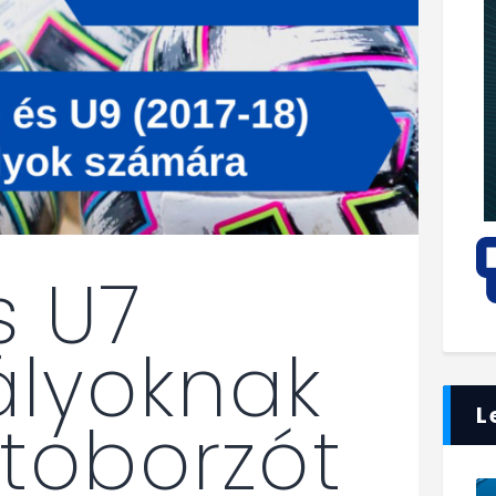
s U7
ályoknak
L
 toborzót