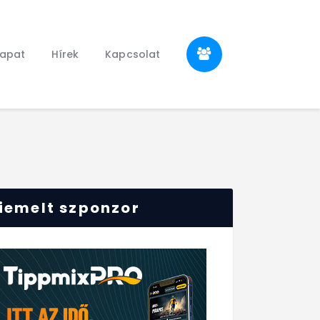
sapat
Hírek
Kapcsolat
iemelt szponzor