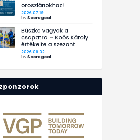
oroszlánokhoz!
2026.07.19.
by
Scoregoal
Büszke vagyok a
csapatra – Koós Károly
értékelte a szezont
2026.06.02.
by
Scoregoal
zponzorok